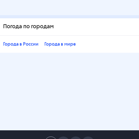
Погода по городам
Города в России
Города в мире