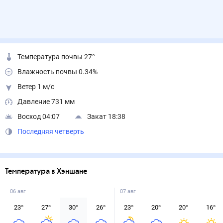
Температура почвы 27°
Влажность почвы 0.34%
Ветер 1 м/с
Давление 731 мм
Восход 04:07
Закат 18:38
Последняя четверть
Температура в Хэншане
06 авг
07 авг
23
°
27
°
30
°
26
°
23
°
20
°
20
°
16
°