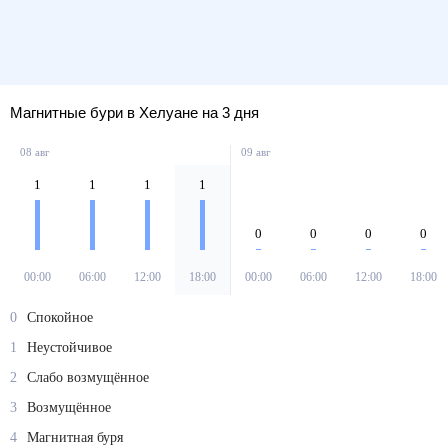
Магнитные бури в Хелуане на 3 дня
08 авг
09 авг
1
1
1
1
0
0
0
0
00:00
06:00
12:00
18:00
00:00
06:00
12:00
18:00
0
Спокойное
1
Неустойчивое
2
Слабо возмущённое
3
Возмущённое
4
Магнитная буря