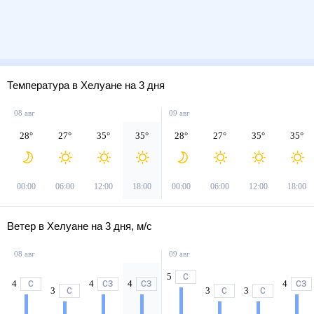
Температура в Хелуане на 3 дня
08 авг
09 авг
28
°
27
°
35
°
35
°
28
°
27
°
35
°
35
°
00:00
06:00
12:00
18:00
00:00
06:00
12:00
18:00
Ветер в Хелуане на 3 дня, м/с
08 авг
09 авг
5
С
4
4
4
4
С
СЗ
СЗ
СЗ
3
3
3
С
С
С