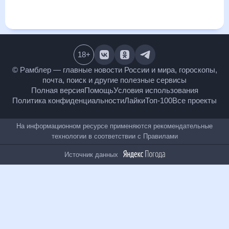
ближайший месяц, к каким изменениям нужно быть
готовым и как правильно спланировать 30 дней. Подобный
прогноз погоды в Хэгане, Китай, Китай, на 30 дней будет
полезен всем, в том числе людям, чувствительным к
погодным изменениям.
18
+
© Рамблер — главные новости России и мира,
гороскопы, почта, поиск и другие полезные сервисы
Полная версия
Помощь
Условия использования
Политика конфиденциальности
Лайки
Топ-100
Все проекты
На информационном ресурсе применяются
рекомендательные технологии в соответствии с
Правилами
Источник данных