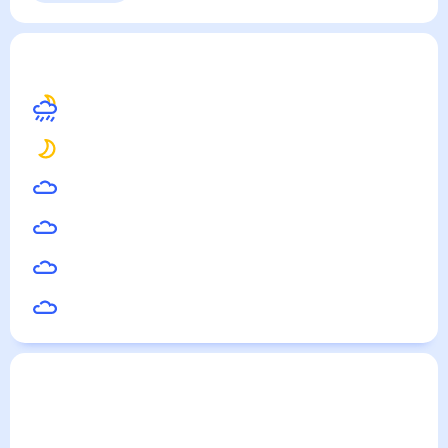
Хэган
— погода рядом
на месяц (30 дней)
21
°
Биробиджан
13
°
Райчихинск
23
°
Лесозаводск
24
°
Дальнереченск
15
°
Архара
13
°
Завитинск
Погода по городам
Города в России