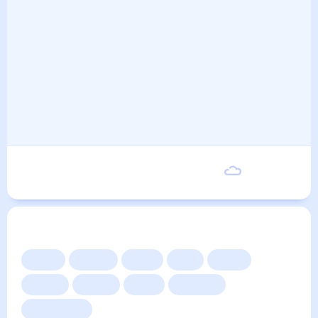
Воскресенье
22
°
11
°
6 Сентября
Другие прогнозы
Сейчас
Сегодня
Завтра
3 дня
Неделя
10 дней
14 дней
Месяц
Выходные
Для садовода