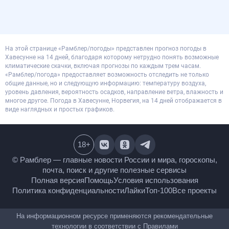
На этой странице «Рамблер/погоды» представлен прогноз погоды в
Хавесунне на 14 дней, благодаря которому нетрудно понять возможные
климатические скачки, включая прогнозы по каждым трем часам.
«Рамблер/погода» предоставляет возможность отследить не только
общие данные, но и следующую информацию: температуру воздуха,
уровень давления, вероятность осадков, направление ветра, влажность и
многое другое. Погода в Хавесунне, Норвегия, на 14 дней отображается в
виде наглядных и простых графиков.
18
+
© Рамблер — главные новости России и мира,
гороскопы, почта, поиск и другие полезные сервисы
Полная версия
Помощь
Условия использования
Политика конфиденциальности
Лайки
Топ-100
Все проекты
На информационном ресурсе применяются