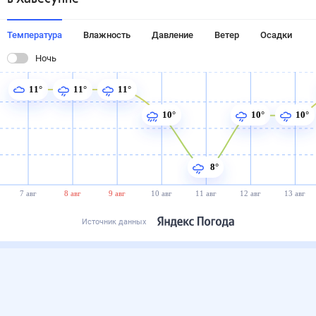
Температура
Влажность
Давление
Ветер
Осадки
Ночь
11°
11°
11°
10°
10°
10°
8°
7 авг
8 авг
9 авг
10 авг
11 авг
12 авг
13 авг
Источник данных