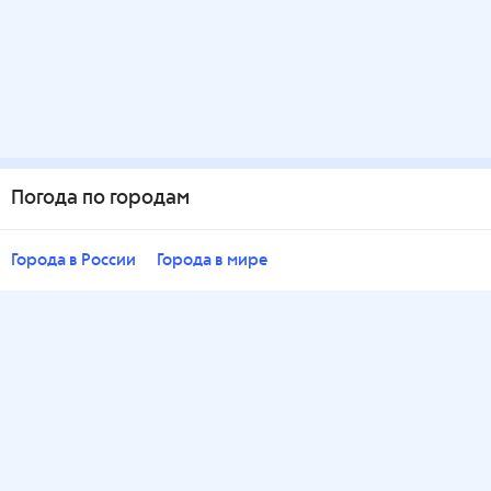
Погода по городам
Города в России
Города в мире