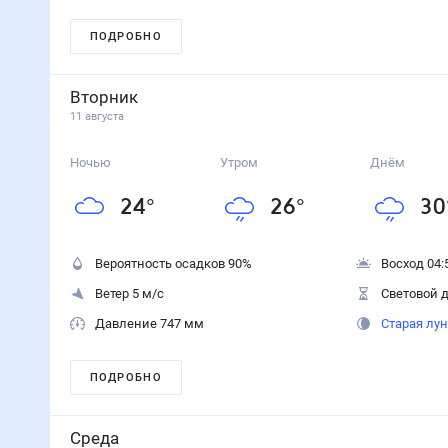
ПОДРОБНО
Вторник
11 августа
Ночью
Утром
Днём
24
°
26
°
30
Вероятность осадков
90
%
Восход 04:
Ветер 5 м/с
Световой д
Давление 747 мм
Старая лу
ПОДРОБНО
Среда