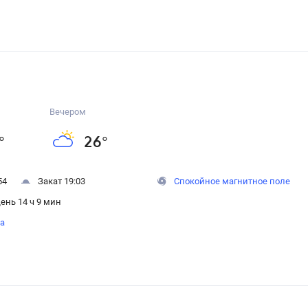
Вечером
°
26
°
54
Закат 19:03
Спокойное магнитное поле
ень 14 ч 9 мин
на