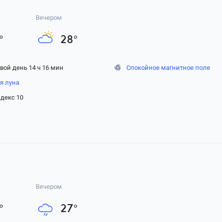
Вечером
°
28
°
вой день 14 ч 16 мин
Спокойное магнитное поле
я луна
декс 10
Вечером
°
27
°