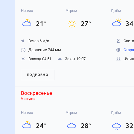
Ночью
Утром
Днём
21
°
27
°
34
Ветер 6 м/с
Свето
Давление 744 мм
Стара
Восход 04:51
Закат 19:07
UV-ин
ПОДРОБНО
Воскресенье
9 августа
Ночью
Утром
Днём
24
°
28
°
32