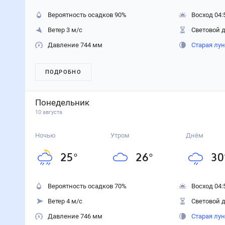
Вероятность осадков
90
%
Восход 04:
Ветер 3 м/с
Световой д
Давление 744 мм
Старая лу
ПОДРОБНО
Понедельник
10 августа
Ночью
Утром
Днём
25
°
26
°
30
Вероятность осадков
70
%
Восход 04:
Ветер 4 м/с
Световой д
Давление 746 мм
Старая лу