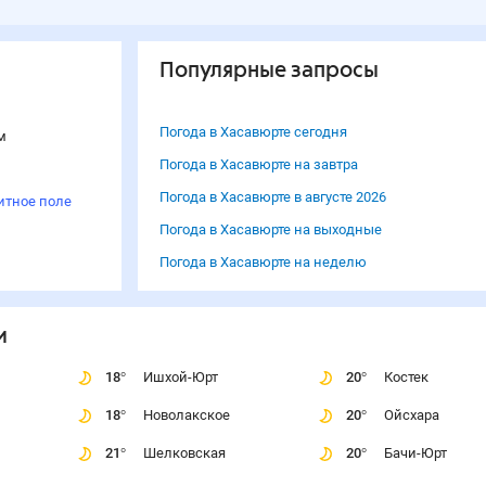
Популярные запросы
Погода в Хасавюрте сегодня
м
Погода в Хасавюрте на завтра
Погода в Хасавюрте в августе 2026
итное поле
Погода в Хасавюрте на выходные
Погода в Хасавюрте на неделю
и
18
°
Ишхой-Юрт
20
°
Костек
18
°
Новолакское
20
°
Ойсхара
21
°
Шелковская
20
°
Бачи-Юрт