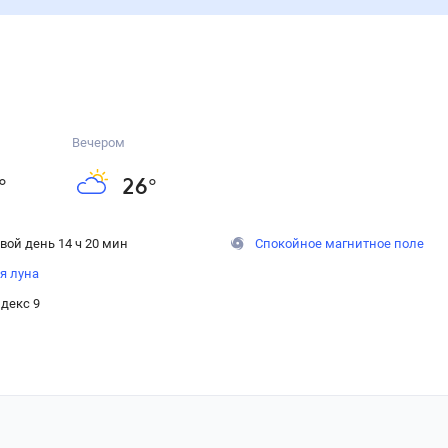
Вечером
°
26
°
вой день 14 ч 20 мин
Спокойное магнитное поле
я луна
декс 9