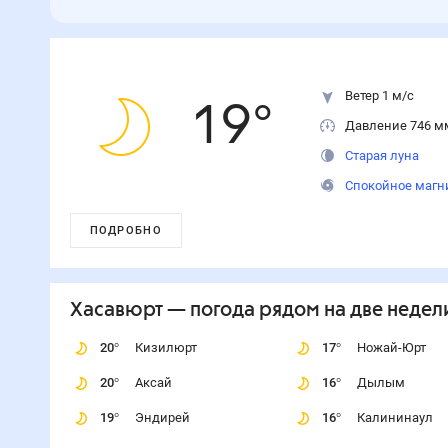
Ветер 1 м/с
19
°
Давление 746 м
Старая луна
Спокойное магн
ПОДРОБНО
Хасавюрт
— погода рядом
на две недел
20
°
Кизилюрт
17
°
Ножай-Юрт
20
°
Аксай
16
°
Дылым
19
°
Эндирей
16
°
Калининаул