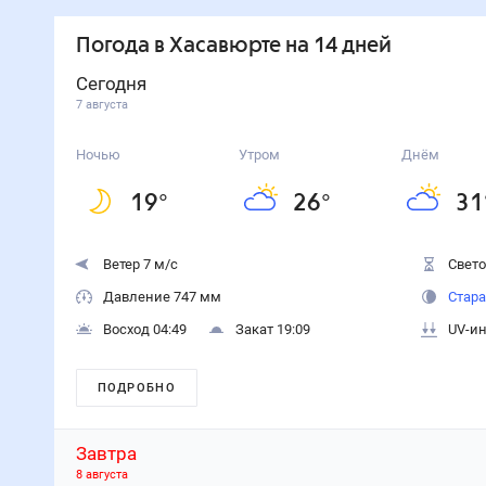
Погода
в Хасавюрте
на 14 дней
Сегодня
7 августа
Ночью
Утром
Днём
19
°
26
°
31
Ветер 7 м/с
Свето
Давление 747 мм
Стара
Восход 04:49
Закат 19:09
UV-ин
ПОДРОБНО
Завтра
8 августа