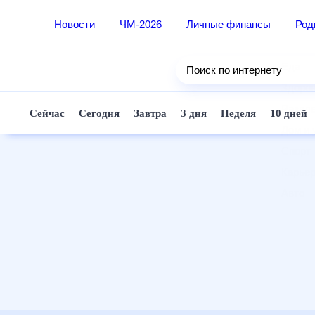
Новости
ЧМ-2026
Личные финансы
Ро
Еда
Поиск по интернету
Здор
Разв
Сейчас
Сегодня
Завтра
3 дня
Неделя
10 д
Дом 
Спор
Карь
Авто
Техн
Жизн
Сбер
Горо