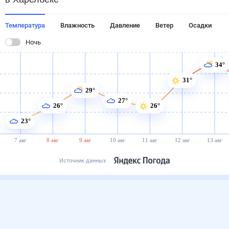
Температура
Влажность
Давление
Ветер
Осадки
Ночь
34°
31°
29°
27°
26°
26°
23°
7 авг
8 авг
9 авг
10 авг
11 авг
12 авг
13 авг
Источник данных