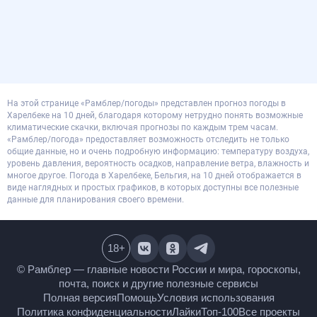
На этой странице «Рамблер/погоды» представлен прогноз погоды в
Харелбеке на 10 дней, благодаря которому нетрудно понять возможные
климатические скачки, включая прогнозы по каждым трем часам.
«Рамблер/погода» предоставляет возможность отследить не только
общие данные, но и очень подробную информацию: температуру воздуха,
уровень давления, вероятность осадков, направление ветра, влажность и
многое другое. Погода в Харелбеке, Бельгия, на 10 дней отображается в
виде наглядных и простых графиков, в которых доступны все полезные
данные для планирования своего времени.
18
+
© Рамблер — главные новости России и мира,
гороскопы, почта, поиск и другие полезные сервисы
Полная версия
Помощь
Условия использования
Политика конфиденциальности
Лайки
Топ-100