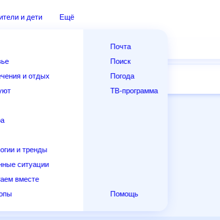
дители и дети
Ещё
Почта
овье
Поиск
лечения и отдых
Погода
ней
14 дней
Месяц
Выходные
Для садовода
и уют
ТВ-программа
т
ера
ологии и тренды
енные ситуации
егаем вместе
скопы
Помощь