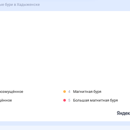
ые бури в Хадыженске
возмущённое
4
Магнитная буря
щённое
5
Большая магнитная буря