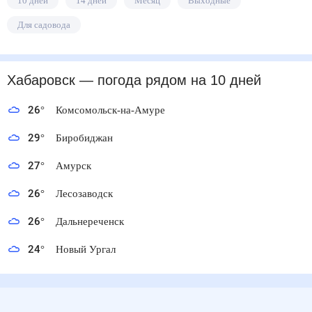
10 дней
14 дней
Месяц
Выходные
Для садовода
Хабаровск
— погода рядом
на 10 дней
26
°
Комсомольск-на-Амуре
29
°
Биробиджан
27
°
Амурск
26
°
Лесозаводск
26
°
Дальнереченск
24
°
Новый Ургал