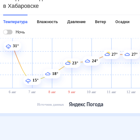
в Хабаровске
Температура
Влажность
Давление
Ветер
Осадки
Ночь
31°
27°
27°
24°
23°
18°
15°
6 авг
7 авг
8 авг
9 авг
10 авг
11 авг
12 авг
Источник данных