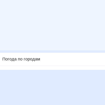
Погода по городам
Города в России
Города в мире