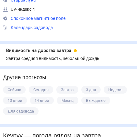
Старая луна
UV-индекс 4
Спокойное магнитное поле
Календарь садовода
Видимость на дорогах завтра
Завтра средняя видимость, небольшой дождь
Другие прогнозы
Сейчас
Сегодня
Завтра
3 дня
Неделя
10 дней
14 дней
Месяц
Выходные
Для садовода
Кеуруу
— погода рядом
на завтра