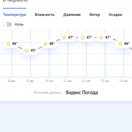
Температура
Влажность
Давление
Ветер
Осадки
Ночь
47°
47°
47°
46°
46°
46°
45°
8 авг
9 авг
10 авг
11 авг
12 авг
13 авг
14 авг
Источник данных