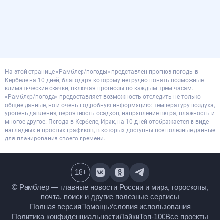
На этой странице «Рамблер/погоды» представлен прогноз погоды в
Кербеле на 10 дней, благодаря которому нетрудно понять возможные
климатические скачки, включая прогнозы по каждым трем часам.
«Рамблер/погода» предоставляет возможность отследить не только
общие данные, но и очень подробную информацию: температуру воздуха,
уровень давления, вероятность осадков, направление ветра, влажность и
многое другое. Погода в Кербеле, Ирак, на 10 дней отображается в виде
наглядных и простых графиков, в которых доступны все полезные данные
для планирования своего времени.
18
+
© Рамблер — главные новости России и мира,
гороскопы, почта, поиск и другие полезные сервисы
Полная версия
Помощь
Условия использования
Политика конфиденциальности
Лайки
Топ-100