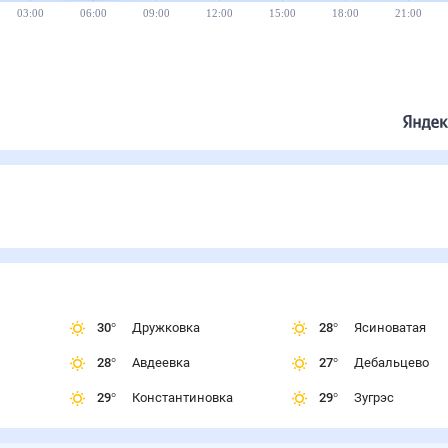
03:00
06:00
09:00
12:00
15:00
18:00
21:00
30
°
Дружковка
28
°
Ясиноватая
28
°
Авдеевка
27
°
Дебальцево
29
°
Константиновка
29
°
Зугрэс