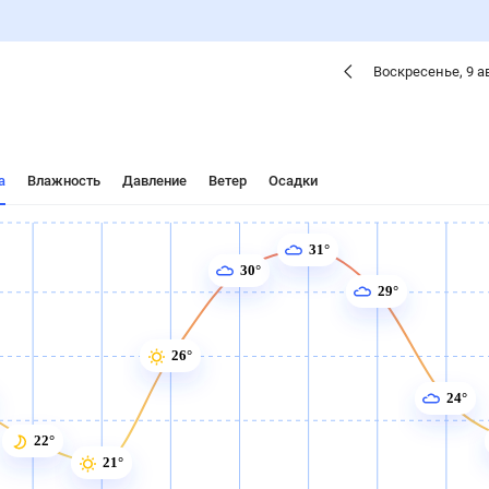
Воскресенье
,
9
а
а
Влажность
Давление
Ветер
Осадки
31°
30°
29°
26°
24°
22°
21°