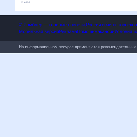
3 часа.
© Рамблер — главные новости России и мира, гороск
Мобильная версия
Реклама
Помощь
Вакансии
Условия
На информационном ресурсе применяются рекомендательн