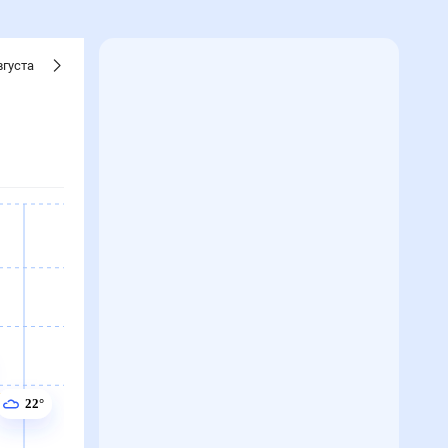
вгуста
22°