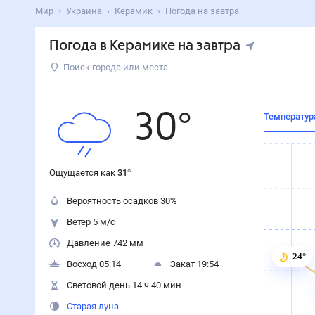
Мир
Украина
Керамик
Погода на завтра
Погода в Керамике на завтра
Поиск города или места
30
°
Температур
Ощущается как
31
°
Вероятность осадков
30
%
Ветер 5 м/с
Давление 742 мм
24°
Восход 05:14
Закат 19:54
Световой день 14 ч 40 мин
Старая луна