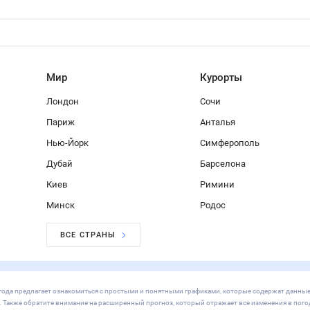
Мир
Курорты
Лондон
Сочи
Париж
Анталья
Нью-Йорк
Симферополь
Дубай
Барселона
Киев
Римини
Минск
Родос
ВСЕ СТРАНЫ
/погода предлагает ознакомиться с простыми и понятными графиками, которые содержат данные
х. Также обратите внимание на расширенный прогноз, который отражает все изменения в пого