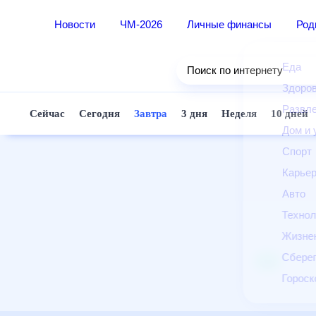
Новости
ЧМ-2026
Личные финансы
Ро
Еда
Поиск по интернету
Здор
Разв
Сейчас
Сегодня
Завтра
3 дня
Неделя
10 д
Дом 
Спор
Карь
Авто
Техн
Жизн
Сбер
Горо