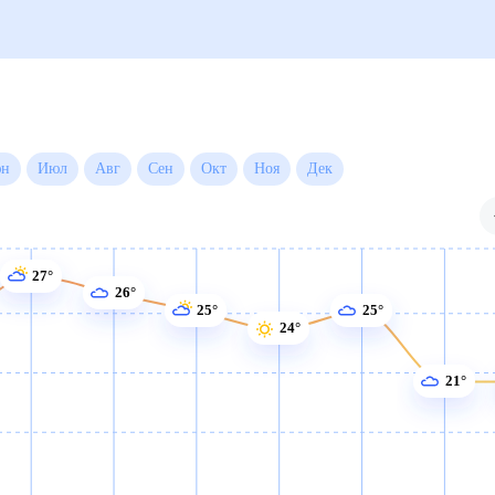
да на месяц
Июн
Июл
Авг
Сен
Окт
Ноя
Дек
27°
26°
25°
25°
24°
21°