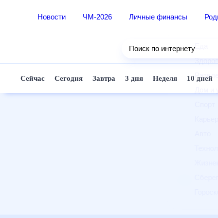
Новости
ЧМ-2026
Личные финансы
Ро
Еда
Поиск по интернету
Здор
Разв
Сейчас
Сегодня
Завтра
3 дня
Неделя
10 д
Дом 
Спор
Карь
Авто
Техн
Жизн
Сбер
Горо