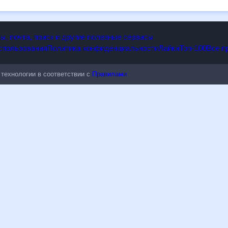
, Кемеровская область, Россия, на 30 дней будет полезен всем, в т
опы, почта, поиск и другие полезные сервисы
 использования
Политика конфиденциальности
Лайки
Топ-100
ые технологии в соответствии с
Правилами