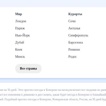
Мир
Курорты
Лондон
Сочи
Париж
Анталья
Нью-Йорк
Симферополь
Дубай
Барселона
Киев
Римини
Минск
Родос
Все страны
 погоды в Кемерове на 30 дней. Этот прогноз погоды в Кемерове на
и осадков т.д. Хорошая визуализация прогноза покажет все изменени
 ближайший месяц, к каким изменениям нужно быть готовым и как пр