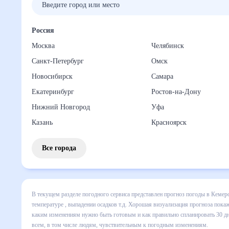
Россия
Москва
Челябинск
Санкт-Петербург
Омск
Новосибирск
Самара
Екатеринбург
Ростов-на-Дону
Нижний Новгород
Уфа
Казань
Красноярск
Все города
В текущем разделе погодного сервиса представлен прогноз
включает все сведения по дневной температуре , выпадени
динамике и даст понять, какая будет погода в Кемерове в