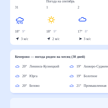
Погода на
сентябрь
31
1
2
18
°
9
°
18
°
9
°
17
°
8
°
3
м/с
2
м/с
3
м/с
Кемерово
— погода рядом
на месяц (30 дней)
20
°
Ленинск-
19
°
Анжеро-Суд
Кузнецкий
19
°
Болотное
20
°
Юрга
21
°
Промышленн
20
°
Белово