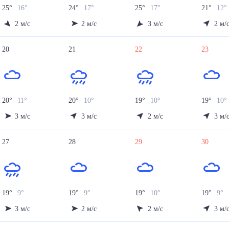
25
°
16
°
24
°
17
°
25
°
17
°
21
°
12
°
2
м/с
2
м/с
3
м/с
2
м/
20
21
22
23
20
°
11
°
20
°
10
°
19
°
10
°
19
°
10
°
3
м/с
3
м/с
2
м/с
3
м/
27
28
29
30
19
°
9
°
19
°
9
°
19
°
10
°
19
°
9
°
3
м/с
2
м/с
2
м/с
3
м/