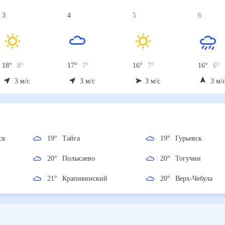
3
4
5
6
18
°
8
°
17
°
7
°
16
°
7
°
16
°
6
°
3
м/с
3
м/с
3
м/с
3
м/
женск
19
°
Тайга
19
°
Гурьевск
20
°
Полысаево
20
°
Тогучин
ая
21
°
Крапивинский
20
°
Верх-Чебула