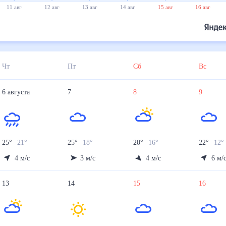
11 авг
12 авг
13 авг
14 авг
15 авг
16 авг
Чт
Пт
Сб
Вс
6
августа
7
8
9
25
°
21
°
25
°
18
°
20
°
16
°
22
°
12
°
4
м/с
3
м/с
4
м/с
6
м/
13
14
15
16