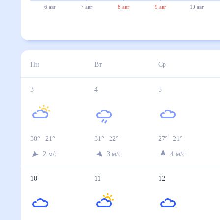
6 авг
7 авг
8 авг
9 авг
10 авг
Пн
Вт
Ср
3
4
5
30
°
21
°
31
°
22
°
27
°
21
°
2
м/с
3
м/с
4
м/с
10
11
12