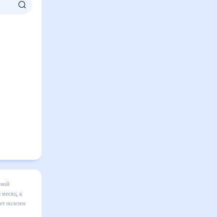
 месяц
я в
авильно