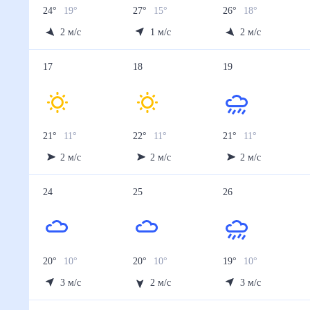
24
°
19
°
27
°
15
°
26
°
18
°
2
м/с
1
м/с
2
м/с
17
18
19
21
°
11
°
22
°
11
°
21
°
11
°
2
м/с
2
м/с
2
м/с
24
25
26
20
°
10
°
20
°
10
°
19
°
10
°
3
м/с
2
м/с
3
м/с