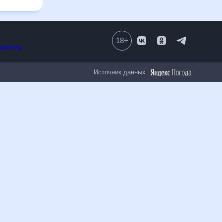
ом числе
18
+
Все проекты
Источник данных