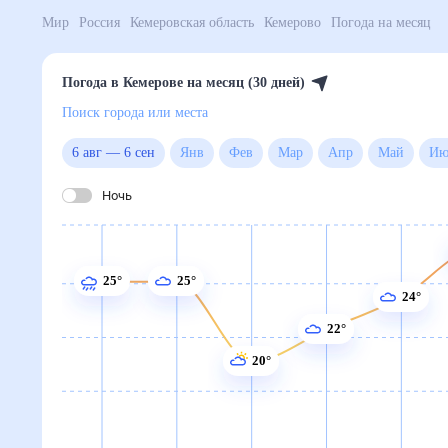
Мир
Россия
Кемеровская область
Кемерово
Пого
Погода в Кемерове на месяц (30 дней)
Поиск города или места
6 авг
—
6 сен
Янв
Фев
Мар
Апр
Май
Ночь
25°
25°
24°
22°
20°