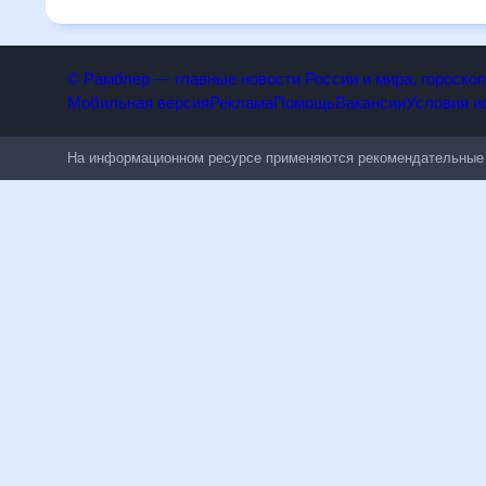
спланировать 30 дней. Подобный прогноз погоды в Кемерове
людям, чувствительным к погодным изменениям.
© Рамблер — главные новости России и мира, гороск
Мобильная версия
Реклама
Помощь
Вакансии
Условия
На информационном ресурсе применяются рекомендательн