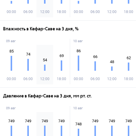
00:00
06:00
12:00
18:00
00:00
06:00
12:00
18:00
Влажность в Кефар-Саве на 3 дня, %
09 авг
10 авг
86
85
74
69
66
62
54
48
00:00
06:00
12:00
18:00
00:00
06:00
12:00
18:00
Давление в Кефар-Саве на 3 дня, мм рт. ст.
09 авг
10 авг
749
749
749
749
749
749
749
748