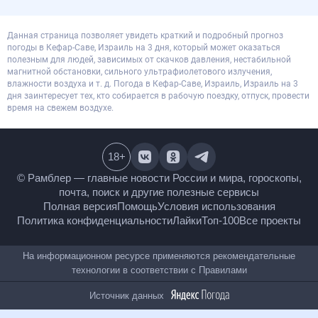
Данная страница позволяет увидеть краткий и подробный прогноз
погоды в Кефар-Саве, Израиль на 3 дня, который может оказаться
полезным для людей, зависимых от скачков давления, нестабильной
магнитной обстановки, сильного ультрафиолетового излучения,
влажности воздуха и т. д. Погода в Кефар-Саве, Израиль, Израиль на 3
дня заинтересует тех, кто собирается в рабочую поездку, отпуск, провести
время на свежем воздухе.
18
+
© Рамблер — главные новости России и мира,
гороскопы, почта, поиск и другие полезные сервисы
Полная версия
Помощь
Условия использования
Политика конфиденциальности
Лайки
Топ-100
Все проекты
На информационном ресурсе применяются
рекомендательные технологии в соответствии с
Правилами
Источник данных