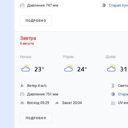
Давление 747 мм
Старая лу
ПОДРОБНО
Завтра
8 августа
Ночью
Утром
Днём
23
°
24
°
31
Ветер 4 м/с
Свето
Давление 751 мм
Стара
Восход 05:29
Закат 20:04
UV-ин
ПОДРОБНО