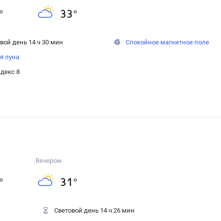
°
33
°
вой день 14 ч 30 мин
Спокойное магнитное поле
я луна
декс 8
Вечером
°
31
°
Световой день 14 ч 26 мин