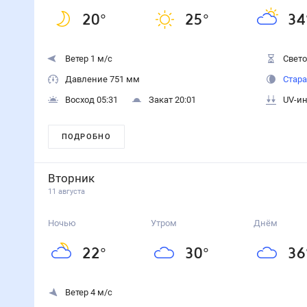
20
°
25
°
34
Ветер 1 м/с
Свето
Давление 751 мм
Стара
Восход 05:31
Закат 20:01
UV-ин
ПОДРОБНО
Вторник
11 августа
Ночью
Утром
Днём
22
°
30
°
36
Ветер 4 м/с