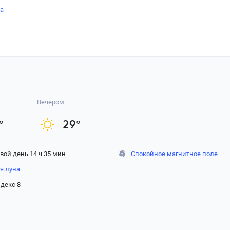
на
Вечером
°
29
°
вой день 14 ч 35 мин
Спокойное магнитное поле
я луна
декс 8