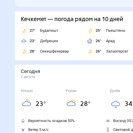
Кечкемет
— погода рядом
на 10 дней
27
°
Будапешт
25
°
Пьештяны
23
°
Дебрецен
26
°
Арад
28
°
Секешфехервар
26
°
Залаэгерсег
Сегодня
7 августа
Ночью
Утром
Днём
23
°
28
°
34
Вероятность осадков
50
%
Восход 05:
Ветер 5 м/с
Световой д