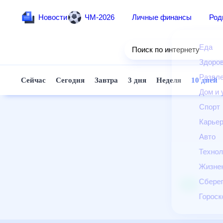
Новости
ЧМ-2026
Личные финансы
Ро
Еда
Поиск по интернету
Здор
Разв
Сейчас
Сегодня
Завтра
3 дня
Неделя
10 д
Дом 
Спор
Карь
Авто
Техн
Жизн
Сбер
Горо