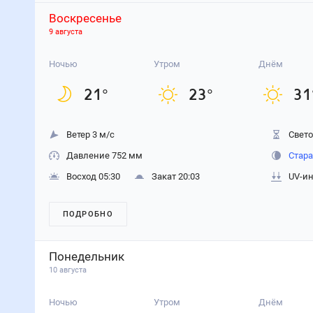
Воскресенье
9 августа
Ночью
Утром
Днём
21
°
23
°
31
Ветер 3 м/с
Свето
Давление 752 мм
Стара
Восход 05:30
Закат 20:03
UV-ин
ПОДРОБНО
Понедельник
10 августа
Ночью
Утром
Днём