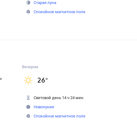
Старая луна
Спокойное магнитное поле
Вечером
°
26
°
Световой день 14 ч 24 мин
Новолуние
Спокойное магнитное поле