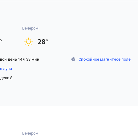
Вечером
°
28
°
вой день 14 ч 33 мин
Спокойное магнитное поле
я луна
декс 8
Вечером