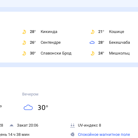
28
°
Кикинда
21
°
Кошице
26
°
Сентендре
28
°
Бекешчаба
30
°
Славонски Брод
24
°
Мишкольц
Вечером
°
30
°
28
Закат 20:06
UV-индекс 8
ень 14 ч 38 мин
Спокойное магнитное поле