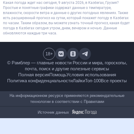
Какая погода ждет нас сегодня, 9 августа 2026, в Казбегах, Грузия?
Простые и понятные графики содержат данные о температуре,
влажности, скорости ветра и данные о других погодных явлениях. Также
есть расширенный прогноз на сутки, который покажет погоду в Казбегах
по часам. Таким образом, вы можете узнать точный прогноз, какая будет
погода в Казбегах сегодня утром, днем, вечером и ночью. Данные
обновляются каждые три часа.
18
+
© Рамблер — главные новости России и мира,
гороскопы, почта, поиск и другие полезные сервисы
Полная версия
Помощь
Условия использования
Политика конфиденциальности
Лайки
Топ-100
Все проекты
На информационном ресурсе применяются
рекомендательные технологии в соответствии с
Правилами
Источник данных