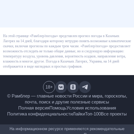
На этой странице «Рамблер/погоды» представлен прогноз погоды в
Казачьих Лагерях на 14 дней, благодаря которому нетрудно понять
возможные климатические скачки, включая прогнозы по каждым трем
часам. «Рамблер/погода» предоставляет возможность отследить не
только общие данные, но и следующую информацию: температуру
воздуха, уровень давления, вероятность осадков, направление ветра,
влажность и многое другое. Погода в Казачьих Лагерях, Украина, на 14
дней отображается в виде наглядных и простых графиков.
18
+
© Рамблер — главные новости России и мира,
гороскопы, почта, поиск и другие полезные сервисы
Полная версия
Помощь
Условия использования
Политика конфиденциальности
Лайки
Топ-100
Все проекты