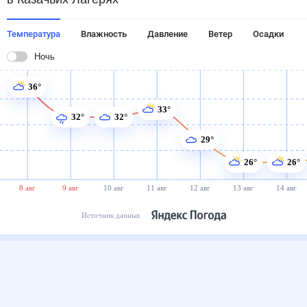
Температура
Влажность
Давление
Ветер
Осадки
Ночь
36°
33°
32°
32°
29°
26°
26°
8 авг
9 авг
10 авг
11 авг
12 авг
13 авг
14 авг
Источник данных