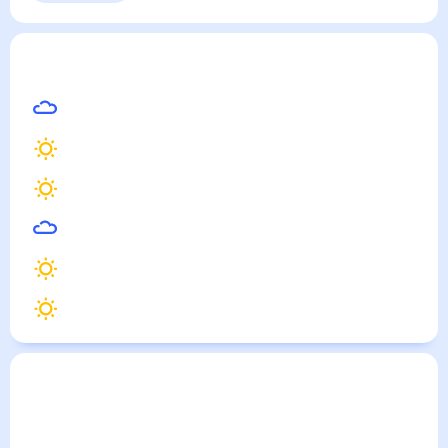
Выходные
Для садовода
Каширское
— погода рядом
на месяц (30 дней)
21
°
Воронеж
21
°
Острогожск
21
°
Нововоронеж
19
°
Усмань
22
°
Бобров
22
°
Лиски
Погода по городам