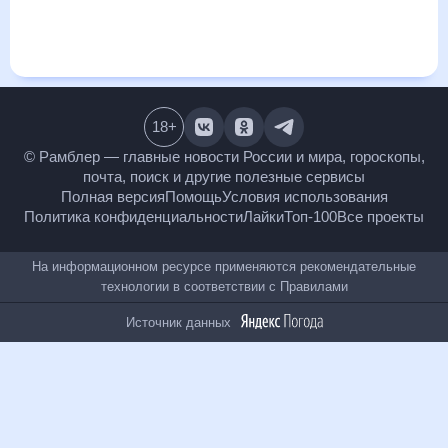
и даст понять, какая будет погода в Каширском в
ближайший месяц, к каким изменениям нужно быть
готовым и как правильно спланировать 30 дней. Подобный
прогноз погоды в Каширском, Воронежская область,
Россия, на 30 дней будет полезен всем, в том числе людям,
чувствительным к погодным изменениям.
18
+
© Рамблер — главные новости России и мира,
гороскопы, почта, поиск и другие полезные сервисы
Полная версия
Помощь
Условия использования
Политика конфиденциальности
Лайки
Топ-100
Все проекты
На информационном ресурсе применяются
рекомендательные технологии в соответствии с
Правилами
Источник данных