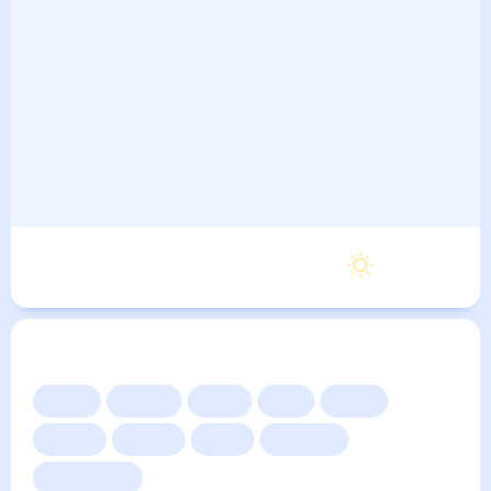
Суббота
21
°
10
°
5 Сентября
Другие прогнозы
Сейчас
Сегодня
Завтра
3 дня
Неделя
10 дней
14 дней
Месяц