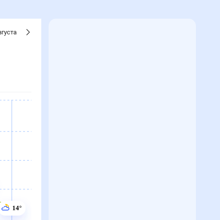
вгуста
14°