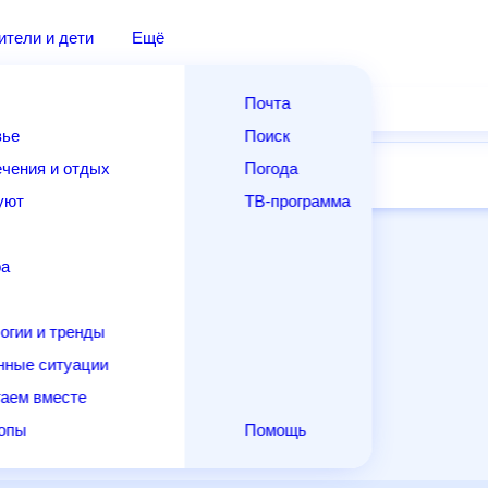
дители и дети
Ещё
Почта
овье
Поиск
лечения и отдых
Погода
ней
14 дней
Месяц
Выходные
Для садовода
и уют
ТВ-программа
т
ера
ологии и тренды
енные ситуации
егаем вместе
скопы
Помощь