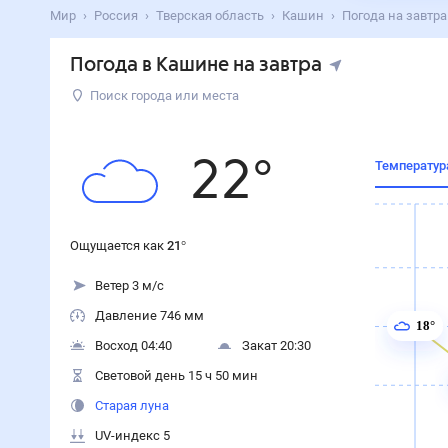
Мир
Россия
Тверская область
Кашин
Погода на завтра
Погода в Кашине на завтра
Поиск города или места
22
°
Температур
Ощущается как
21
°
Ветер 3 м/с
Давление 746 мм
18°
Восход 04:40
Закат 20:30
Световой день 15 ч 50 мин
Старая луна
UV-индекс 5