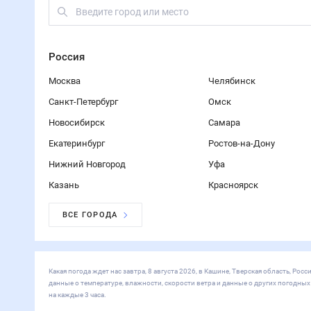
Россия
Москва
Челябинск
Санкт-Петербург
Омск
Новосибирск
Самара
Екатеринбург
Ростов-на-Дону
Нижний Новгород
Уфа
Казань
Красноярск
ВСЕ ГОРОДА
Какая погода ждет нас завтра, 8 августа 2026, в Кашине, Тверская область, Р
данные о температуре, влажности, скорости ветра и данные о других погодны
на каждые 3 часа.