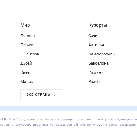
Мир
Курорты
Лондон
Сочи
Париж
Анталья
Нью-Йорк
Симферополь
Дубай
Барселона
Киев
Римини
Минск
Родос
ВСЕ СТРАНЫ
оссия? Рамблер/погода предлагает ознакомиться с простыми и понятными графиками, которые с
х явлениях. Также обратите внимание на расширенный прогноз, который отражает все изменен