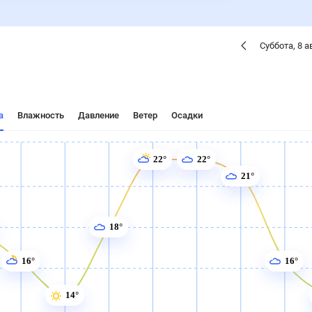
Суббота
,
8
а
а
Влажность
Давление
Ветер
Осадки
22°
22°
21°
18°
16°
16°
14°