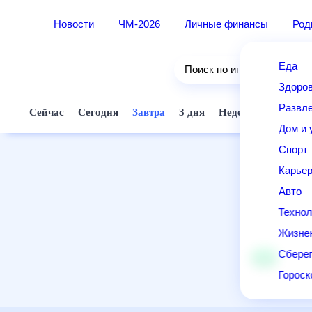
Новости
ЧМ-2026
Личные финансы
Ро
Еда
Поиск по интернету
Здор
Разв
Сейчас
Сегодня
Завтра
3 дня
Неделя
10 д
Дом 
Спор
Карь
Авто
Техн
Жизн
Сбер
Горо