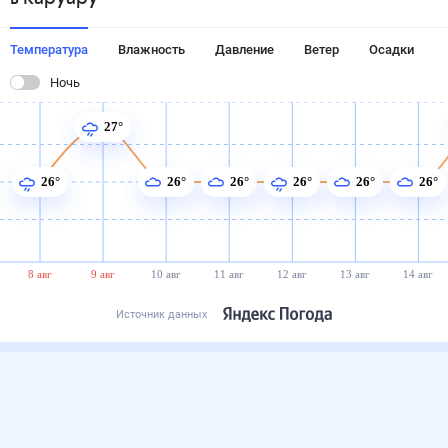
Температура
Влажность
Давление
Ветер
Осадки
Ночь
27°
26°
26°
26°
26°
26°
26°
8 авг
9 авг
10 авг
11 авг
12 авг
13 авг
14 авг
Источник данных