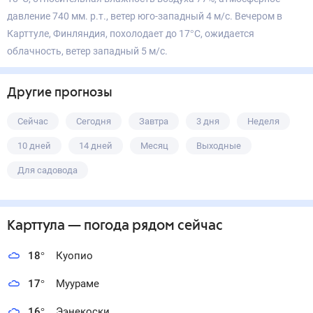
давление 740 мм. р.т., ветер юго-западный 4 м/с. Вечером в
Карттуле, Финляндия, похолодает до 17°С, ожидается
облачность, ветер западный 5 м/с.
Другие прогнозы
Сейчас
Сегодня
Завтра
3 дня
Неделя
10 дней
14 дней
Месяц
Выходные
Для садовода
Карттула
— погода рядом
сейчас
18
°
Куопио
17
°
Муураме
16
°
Ээнекоски