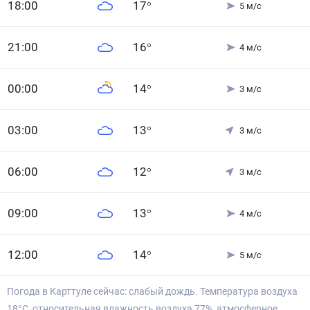
18
:00
17
°
5
м/с
21
:00
16
°
4
м/с
0
0
:00
14
°
3
м/с
0
3
:00
13
°
3
м/с
0
6
:00
12
°
3
м/с
0
9
:00
13
°
4
м/с
12
:00
14
°
5
м/с
Погода в Карттуле сейчас: слабый дождь. Температура воздуха
18°С, относительная влажность воздуха 77%, атмосферное