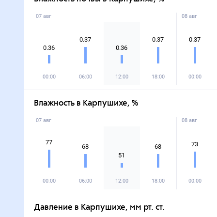
07 авг
08 авг
0.37
0.37
0.37
0.36
0.36
00:00
06:00
12:00
18:00
00:00
Влажность в Карпушихе, %
07 авг
08 авг
77
73
68
68
51
00:00
06:00
12:00
18:00
00:00
Давление в Карпушихе, мм рт. ст.