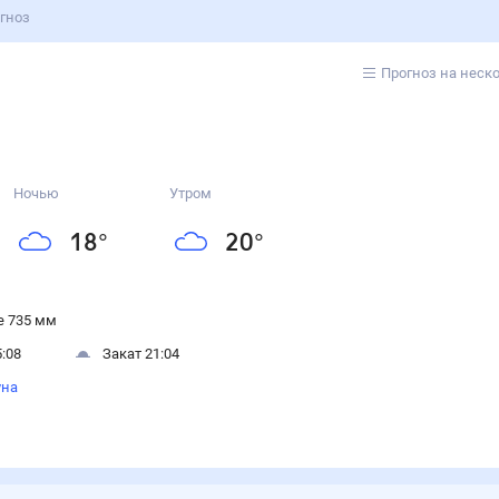
гноз
Прогноз на неск
Ночью
Утром
18
°
20
°
 735 мм
:08
Закат 21:04
уна