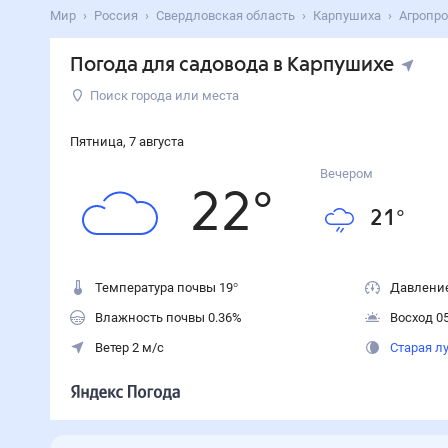
Мир
Россия
Свердловская область
Карпушиха
Агропро
Погода для садовода в Карпушихе
Поиск города или места
Пятница
,
7
августа
Вечером
22
°
21
°
Температура почвы 19°
Давление
Влажность почвы 0.36%
Восход 05
Ветер 2 м/с
Старая л