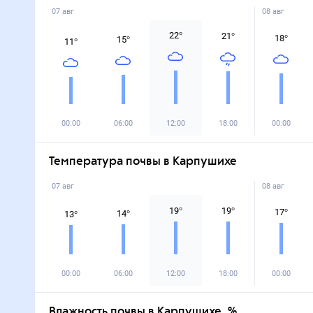
07 авг
08 авг
22
°
21
°
18
°
15
°
11
°
00:00
06:00
12:00
18:00
00:00
Температура почвы в Карпушихе
07 авг
08 авг
19
°
19
°
17
°
14
°
13
°
00:00
06:00
12:00
18:00
00:00
Влажность почвы в Карпушихе, %