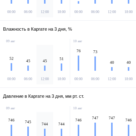
2
2
2
СВ
СВ
В
1
С
00:00
06:00
12:00
18:00
00:00
06:00
12:00
18:00
Влажность в Каргате на 3 дня, %
09 авг
10 авг
76
73
52
51
45
45
40
40
00:00
06:00
12:00
18:00
00:00
06:00
12:00
18:00
Давление в Каргате на 3 дня, мм рт. ст.
09 авг
10 авг
747
747
746
746
746
745
744
744