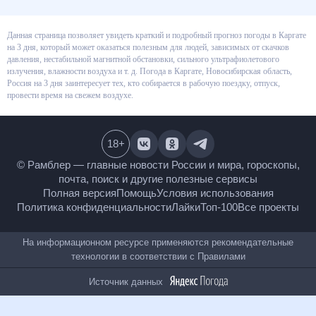
Данная страница позволяет увидеть краткий и подробный прогноз
погоды в Каргате на 3 дня, который может оказаться полезным для
людей, зависимых от скачков давления, нестабильной магнитной
обстановки, сильного ультрафиолетового излучения, влажности воздуха
и т. д. Погода в Каргате, Новосибирская область, Россия на 3 дня
заинтересует тех, кто собирается в рабочую поездку, отпуск, провести
время на свежем воздухе.
18
+
© Рамблер — главные новости России и мира,
гороскопы, почта, поиск и другие полезные сервисы
Полная версия
Помощь
Условия использования
Политика конфиденциальности
Лайки
Топ-100
Все проекты
На информационном ресурсе применяются
рекомендательные технологии в соответствии с
Правилами