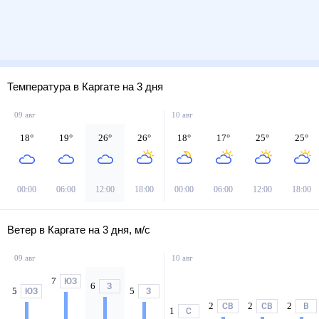
Температура в Каргате на 3 дня
09 авг
10 авг
18
°
19
°
26
°
26
°
18
°
17
°
25
°
25
°
00:00
06:00
12:00
18:00
00:00
06:00
12:00
18:00
Ветер в Каргате на 3 дня, м/с
09 авг
10 авг
7
ЮЗ
6
З
5
5
ЮЗ
З