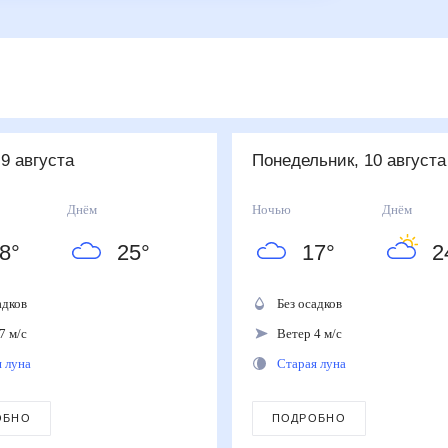
 9 августа
понедельник, 10 август
Днём
Ночью
Днём
8
°
25
°
17
°
2
садков
Без осадков
7 м/с
Ветер 4 м/с
я луна
Старая луна
ОБНО
ПОДРОБНО