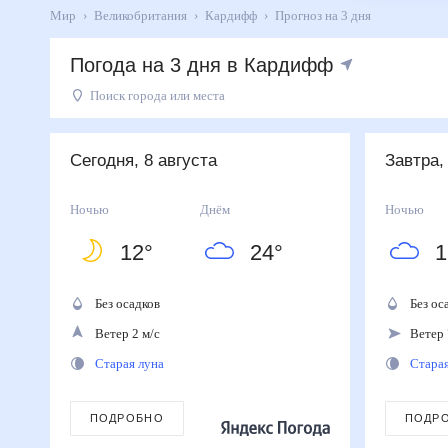
Мир
Великобритания
Кардифф
Прогноз на 3 дня
Погода на 3 дня в Кардифф
Поиск города или места
День
Температура
Осадки
Ветер
Сегодня
24
°
12
°
0
%
2
м/с
Сегодня, 8 августа
Завтра,
8
августа
Завтра
25
°
18
°
0
%
7
м/с
Ночью
Днём
Ночью
9
августа
12
°
24
°
1
Понедельник
24
°
17
°
0
%
4
м/с
10
августа
Без осадков
Без о
Ветер 2 м/с
Ветер 
Старая луна
Стара
ПОДРОБНО
ПОДР