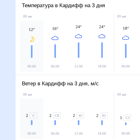
Температура в Кардифф на 3 дня
08 авг
09 авг
24
°
24
°
18
°
16
°
12
°
00:00
06:00
12:00
18:00
00:00
Ветер в Кардифф на 3 дня, м/с
08 авг
09 авг
2
2
2
2
С
СВ
Ю
Ю
1
СЗ
00:00
06:00
12:00
18:00
00:00