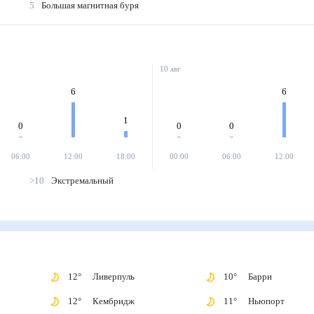
5
Большая магнитная буря
10 авг
6
6
1
0
0
0
06:00
12:00
18:00
00:00
06:00
12:00
>10
Экстремальный
12
°
Ливерпуль
10
°
Барри
12
°
Кембридж
11
°
Ньюпорт