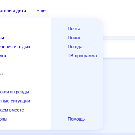
дители и дети
Ещё
Почта
овье
Поиск
лечения и отдых
Погода
ней
14 дней
Месяц
Выходные
Для садовода
и уют
ТВ-программа
т
ера
ологии и тренды
енные ситуации
егаем вместе
скопы
Помощь