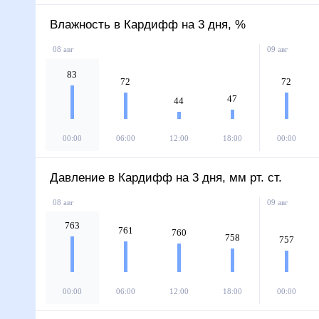
Влажность в Кардифф на 3 дня, %
08 авг
09 авг
83
72
72
47
44
00:00
06:00
12:00
18:00
00:00
Давление в Кардифф на 3 дня, мм рт. ст.
08 авг
09 авг
763
761
760
758
757
00:00
06:00
12:00
18:00
00:00