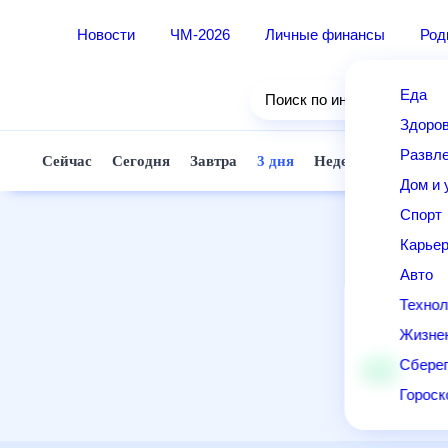
Новости
ЧМ-2026
Личные финансы
Ро
Еда
Поиск по интернету
Здор
Разв
Сейчас
Сегодня
Завтра
3 дня
Неделя
10 д
Дом 
Спор
Карь
Авто
Техн
Жизн
Сбер
Горо