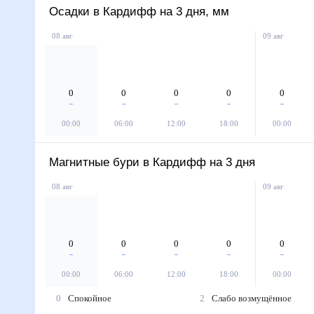
Осадки в Кардифф на 3 дня, мм
08 авг
09 авг
0
0
0
0
0
00:00
06:00
12:00
18:00
00:00
Магнитные бури в Кардифф на 3 дня
08 авг
09 авг
0
0
0
0
0
00:00
06:00
12:00
18:00
00:00
0
Спокойное
2
Слабо возмущённое