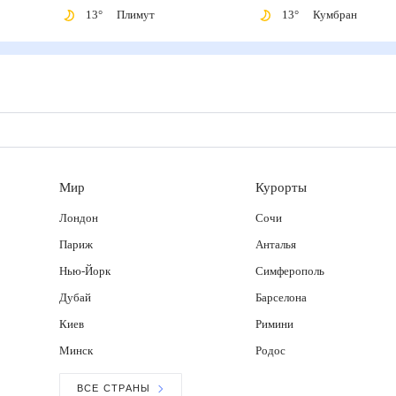
13
°
Плимут
13
°
Кумбран
Мир
Курорты
Лондон
Сочи
Париж
Анталья
Нью-Йорк
Симферополь
Дубай
Барселона
Киев
Римини
Минск
Родос
ВСЕ СТРАНЫ