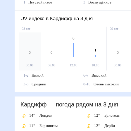
1
Неустойчивое
3
Возмущённое
UV-индекс в Кардифф на 3 дня
08 авг
09 авг
6
1
0
0
0
00:00
06:00
12:00
18:00
00:00
1-2
Низкий
6-7
Высокий
3-5
Средний
8-10
Очень высокий
Кардифф
— погода рядом
на 3 дня
14
°
Лондон
12
°
Бристоль
11
°
Бирмингем
12
°
Дерби