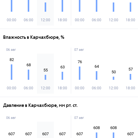
00:00
06:00
12:00
18:00
00:00
06:00
12:00
18:00
Влажность в Карчахбюре, %
06 авг
07 авг
82
76
68
64
63
57
55
50
00:00
06:00
12:00
18:00
00:00
06:00
12:00
18:00
Давление в Карчахбюре, мм рт. ст.
06 авг
07 авг
608
608
607
607
607
607
607
607