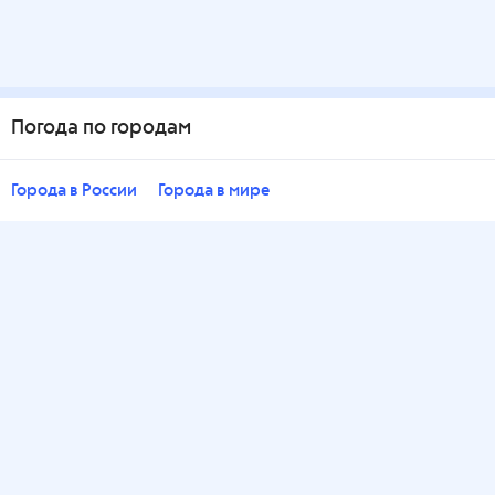
Погода по городам
Города в России
Города в мире