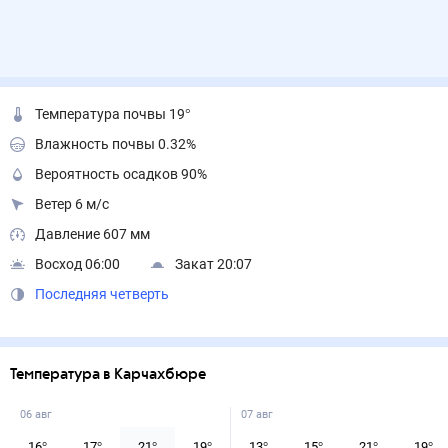
Температура почвы 19°
Влажность почвы 0.32%
Вероятность осадков 90%
Ветер 6 м/с
Давление 607 мм
Восход 06:00
Закат 20:07
Последняя четверть
Температура в Карчахбюре
06 авг
07 авг
16
°
17
°
21
°
19
°
13
°
15
°
21
°
19
°