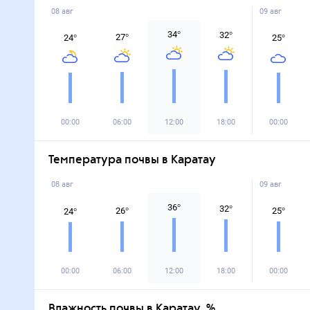
08 авг
09 авг
34
°
32
°
27
°
24
°
25
°
00:00
06:00
12:00
18:00
00:00
Температура почвы в Каратау
08 авг
09 авг
36
°
32
°
26
°
25
°
24
°
00:00
06:00
12:00
18:00
00:00
Влажность почвы в Каратау, %