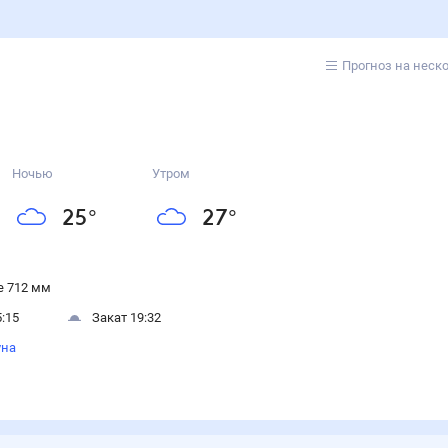
Прогноз на неск
Ночью
Утром
25
°
27
°
 712 мм
:15
Закат 19:32
уна