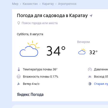
Мир
Казахстан
Каратау
Агропрогноз
Погода для садовода в Каратау
Поиск города или места
Суббота
,
8
августа
Вечером
34
°
32
°
Температура почвы 36°
Давление
Влажность почвы 0.17%
Восход 05
Ветер 4 м/с
Старая л