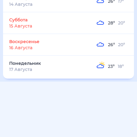
30
°
16
°
6
м/с
понедельник
10 августа