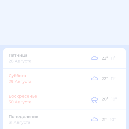
29
°
23
°
2
м/с
четверг
13 августа