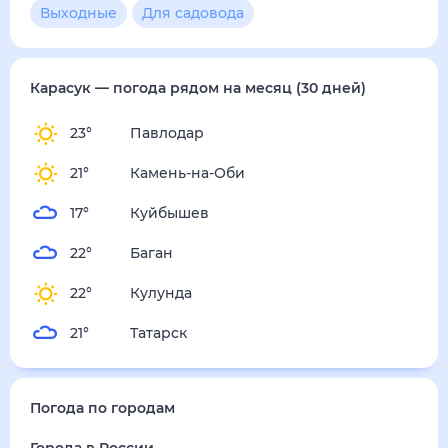
2
м/с
суббота
15 августа