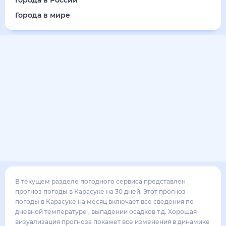
28
°
20
°
3
м/с
воскресенье
16 августа