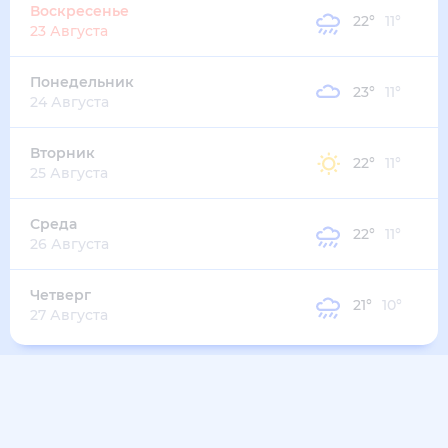
32
°
22
°
3
м/с
среда
12 августа