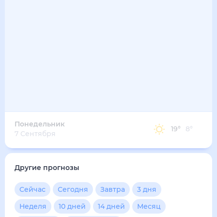
26
°
17
°