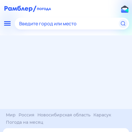
Введите город или место
Мир
Россия
Новосибирская область
Карасук
Погода на месяц
Погода на месяц (30 дней)
в Карасуке
8 авг
–
8 сен
янв
фев
мар
апр
май
июн
июл
авг
сен
окт
ноя
дек
Ночь
32°
30°
30°
29°
25°
24°