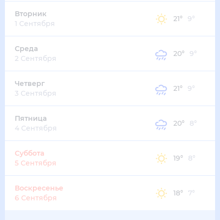
25
°
19
°
3
м/с
пятница
14 августа