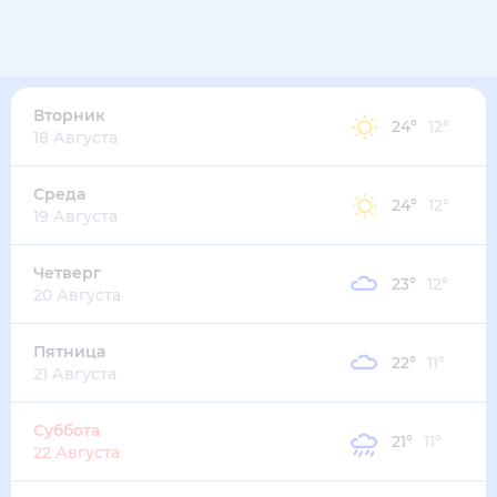
30
°
21
°
2
м/с
вторник
11 августа