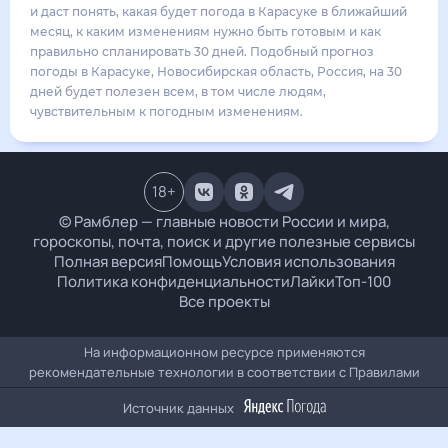
26
°
20
°
3
м/с
понедельник
17 августа