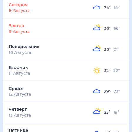
24
°
14
°
3
м/с
завтра
9 августа