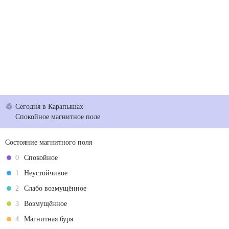
Сегодня
в Карапышах
Спокойное магнитное поле
Состояние магнитного поля
0
Спокойное
1
Неустойчивое
2
Слабо возмущённое
3
Возмущённое
4
Магнитная буря