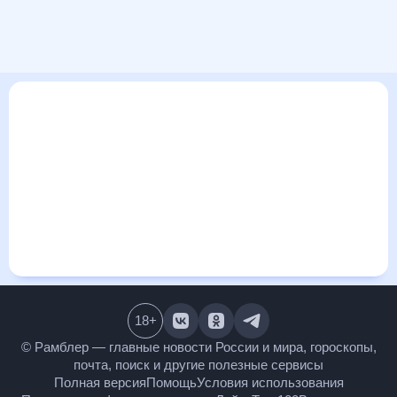
В этом разделе представлена общая информация о погоде
в Караколе на ближайшие дни: сегодня, завтра, неделю.
Найти более подробные данные о том, будет ли
изменяться температура за сегодняшний день, а также
узнать прогноз осадков и т.д., можно на странице
соответствующего дня. Подробный прогноз погоды
окажется полезен метеозависимым людям, потому что его
дополняют сведения о перепадах давления, влажности и
прочие погодные данные. С помощью данных на «Рамблер/
погоде» легко узнать информацию о длительности
светового дня. Подробный прогноз погоды в Караколе,
Киргизия, предоставлен партнерским сайтом.