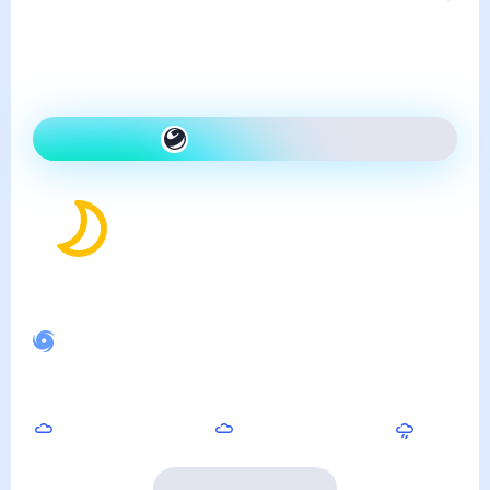
пятница, 7 августа
Сегодня теплее, чем вчера
и ясно
Как одеться сегодня
23
°
Ощущается как
25
°
Спокойное магнитное поле
Ночью
Утром
Днём
17
°
17
°
22
°