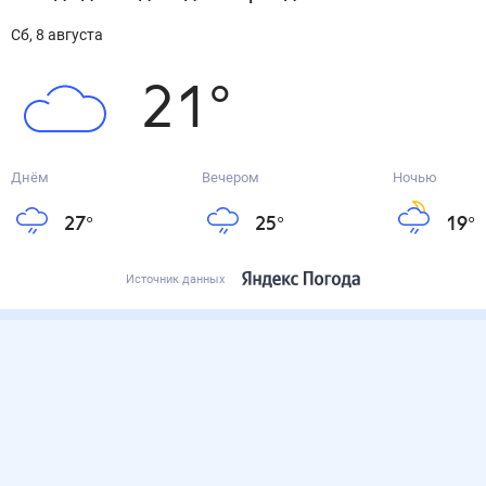
сб, 8 августа
21
°
Днём
Вечером
Ночью
27
°
25
°
19
°
Источник данных