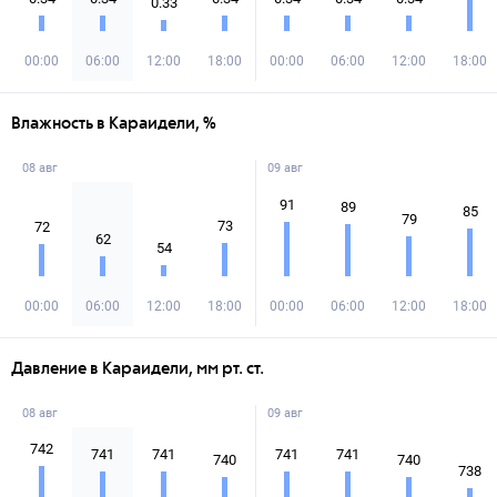
0.33
00:00
06:00
12:00
18:00
00:00
06:00
12:00
18:00
Влажность в Караидели, %
08 авг
09 авг
91
89
85
79
73
72
62
54
00:00
06:00
12:00
18:00
00:00
06:00
12:00
18:00
Давление в Караидели, мм рт. ст.
08 авг
09 авг
742
741
741
741
741
740
740
738