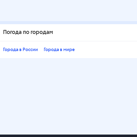
Погода по городам
Города в России
Города в мире