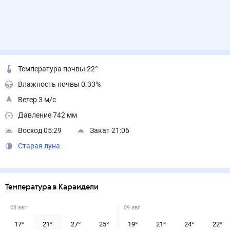
Температура почвы 22°
Влажность почвы 0.33%
Ветер 3 м/с
Давление 742 мм
Восход 05:29
Закат 21:06
Старая луна
Температура в Караидели
08 авг
09 авг
17
°
21
°
27
°
25
°
19
°
21
°
24
°
22
°