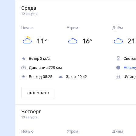
Среда
12 августа
Ночью
Утром
Днём
11
°
16
°
21
Ветер 2 м/с
Светов
Давление 728 мм
Новол
Восход 05:25
Закат 20:42
UV-инд
ПОДРОБНО
Четверг
13 августа
Ночью
Утром
Днём