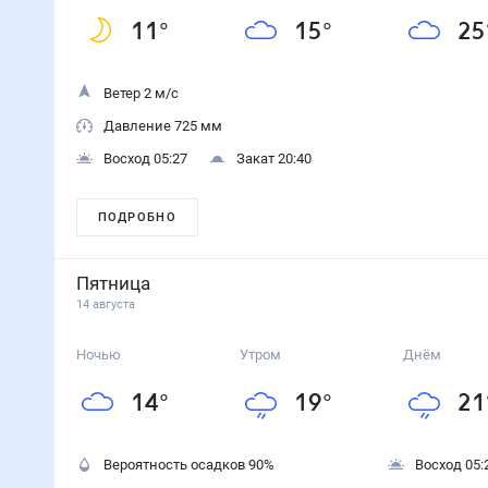
11
°
15
°
25
Ветер 2 м/с
Давление 725 мм
Восход 05:27
Закат 20:40
ПОДРОБНО
Пятница
14 августа
Ночью
Утром
Днём
14
°
19
°
21
Вероятность осадков
90
%
Восход 05: