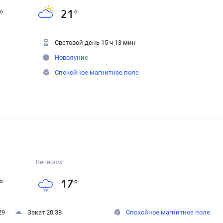
°
21
°
Световой день 15 ч 13 мин
Новолуние
Спокойное магнитное поле
Вечером
°
17
°
29
Закат 20:38
Спокойное магнитное поле