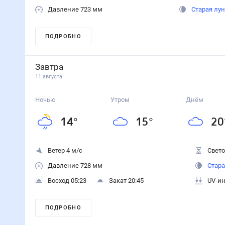
Давление 723 мм
Старая лу
ПОДРОБНО
Завтра
11 августа
Ночью
Утром
Днём
14
°
15
°
20
Ветер 4 м/с
Свето
Давление 728 мм
Стара
Восход 05:23
Закат 20:45
UV-ин
ПОДРОБНО