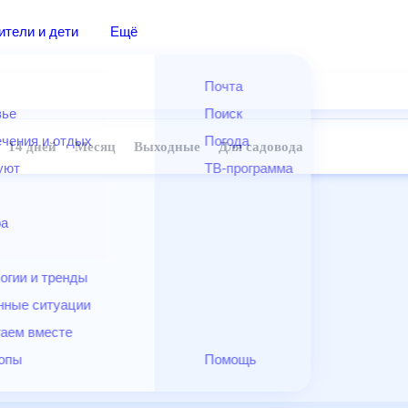
дители и дети
Ещё
Почта
овье
Поиск
лечения и отдых
Погода
ней
14 дней
Месяц
Выходные
Для садовода
и уют
ТВ-программа
т
ера
ологии и тренды
енные ситуации
егаем вместе
скопы
Помощь