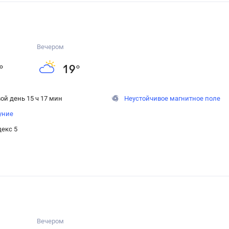
Вечером
°
19
°
ой день 15 ч 17 мин
Неустойчивое магнитное поле
уние
екс 5
Вечером