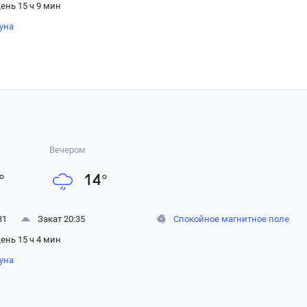
ень 15 ч 9 мин
уна
Вечером
°
14
°
31
Закат 20:35
Спокойное магнитное поле
ень 15 ч 4 мин
уна