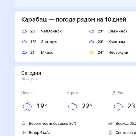
Карабаш
— погода рядом
на 10 дней
23
°
Челябинск
23
°
Снежинск
19
°
Златоуст
23
°
Кыштым
21
°
Миасс
24
°
Чебаркуль
Сегодня
10 августа
Ночью
Утром
Днём
19
°
22
°
23
Вероятность осадков
80
%
Восход 05:
Ветер 4 м/с
Световой д