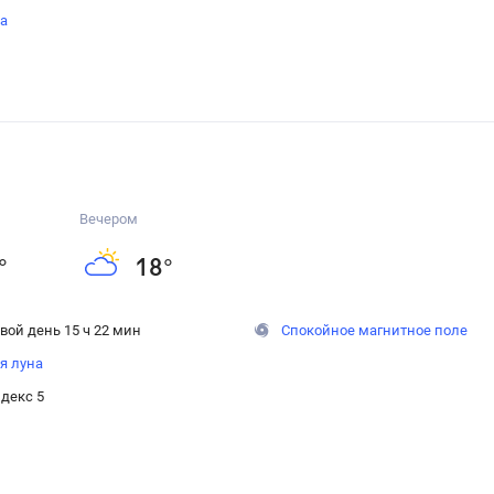
на
Вечером
°
18
°
вой день 15 ч 22 мин
Спокойное магнитное поле
я луна
декс 5