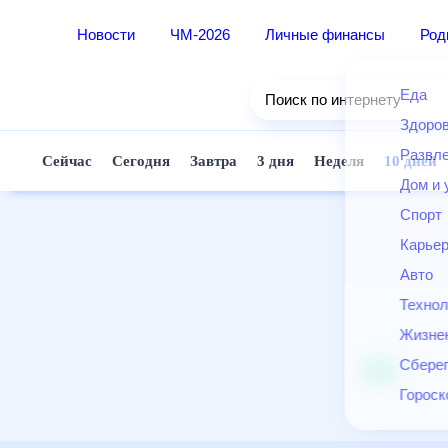
Новости
ЧМ-2026
Личные финансы
Ро
Еда
Поиск по интернету
Здор
Разв
Сейчас
Сегодня
Завтра
3 дня
Неделя
10 д
Дом 
Спор
Карь
Авто
Техн
Жизн
Сбер
Горо