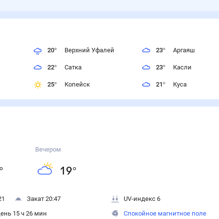
20
°
Верхний Уфалей
23
°
Аргаяш
22
°
Сатка
23
°
Касли
25
°
Копейск
21
°
Куса
Вечером
°
19
°
21
Закат 20:47
UV-индекс 6
ень 15 ч 26 мин
Спокойное магнитное поле