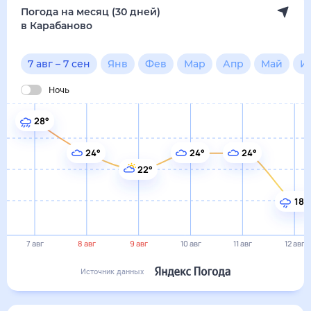
Погода на месяц (30 дней)
в Карабаново
7 авг
–
7 сен
Янв
Фев
Мар
Апр
Май
И
Ночь
28°
24°
24°
24°
22°
18°
7 авг
8 авг
9 авг
10 авг
11 авг
12 авг
Источник данных