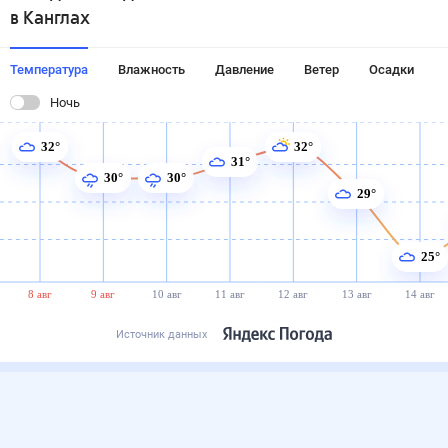
в Канглах
Температура
Влажность
Давление
Ветер
Осадки
Ночь
32°
32°
31°
30°
30°
29°
25°
8 авг
9 авг
10 авг
11 авг
12 авг
13 авг
14 авг
Источник данных