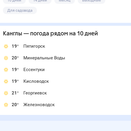
10 дней
14 дней
Месяц
Выходные
Для садовода
Канглы
— погода рядом
на 10 дней
19
°
Пятигорск
20
°
Минеральные Воды
19
°
Ессентуки
19
°
Кисловодск
21
°
Георгиевск
20
°
Железноводск