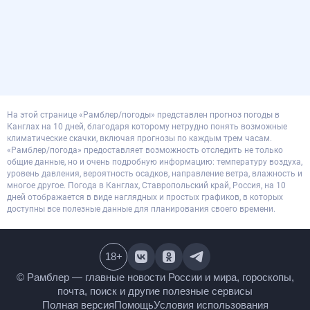
На этой странице «Рамблер/погоды» представлен прогноз погоды в
Канглах на 10 дней, благодаря которому нетрудно понять возможные
климатические скачки, включая прогнозы по каждым трем часам.
«Рамблер/погода» предоставляет возможность отследить не только
общие данные, но и очень подробную информацию: температуру воздуха,
уровень давления, вероятность осадков, направление ветра, влажность и
многое другое. Погода в Канглах, Ставропольский край, Россия, на 10
дней отображается в виде наглядных и простых графиков, в которых
доступны все полезные данные для планирования своего времени.
18
+
© Рамблер — главные новости России и мира,
гороскопы, почта, поиск и другие полезные сервисы
Полная версия
Помощь
Условия использования