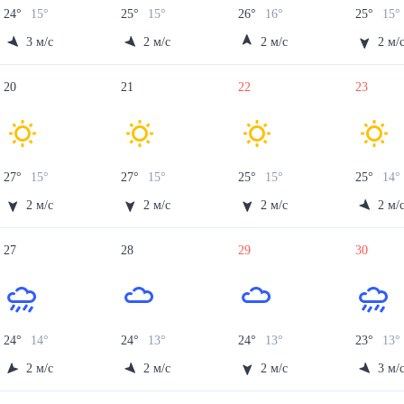
24
°
15
°
25
°
15
°
26
°
16
°
25
°
15
°
3
м/с
2
м/с
2
м/с
2
м/
20
21
22
23
27
°
15
°
27
°
15
°
25
°
15
°
25
°
14
°
2
м/с
2
м/с
2
м/с
2
м/
27
28
29
30
24
°
14
°
24
°
13
°
24
°
13
°
23
°
13
°
2
м/с
2
м/с
2
м/с
3
м/