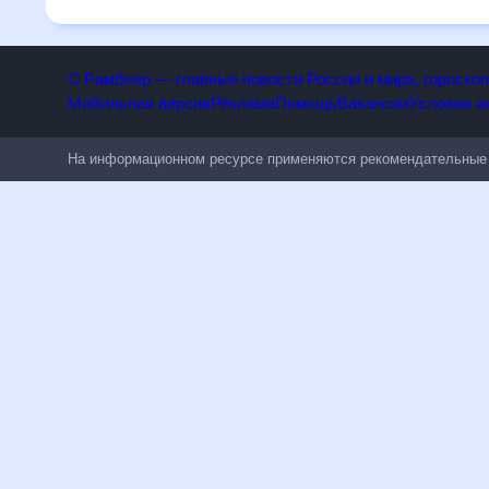
погодным изменениям.
© Рамблер — главные новости России и мира, гороск
Мобильная версия
Реклама
Помощь
Вакансии
Условия
На информационном ресурсе применяются рекомендательн