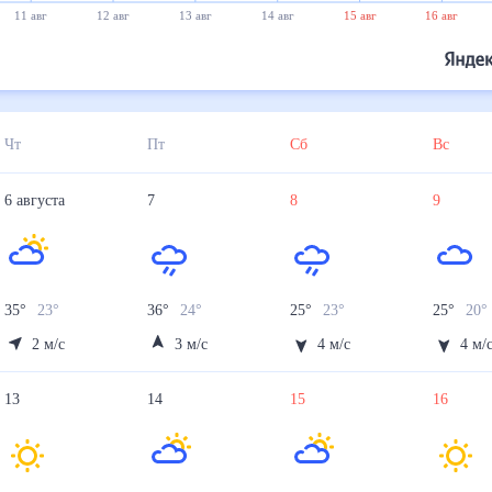
11 авг
12 авг
13 авг
14 авг
15 авг
16 авг
Чт
Пт
Сб
Вс
6
августа
7
8
9
35
°
23
°
36
°
24
°
25
°
23
°
25
°
20
2
м/с
3
м/с
4
м/с
4
м/
13
14
15
16