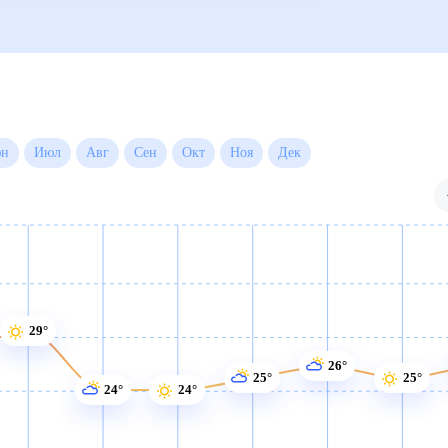
Июн
Июл
Авг
Сен
Окт
Ноя
Дек
29°
26°
25°
25°
24°
24°