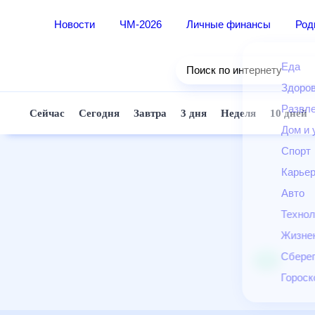
Новости
ЧМ-2026
Личные финансы
Ро
Еда
Поиск по интернету
Здор
Разв
Сейчас
Сегодня
Завтра
3 дня
Неделя
10 д
Дом 
Спор
Карь
Авто
Техн
Жизн
Сбер
Горо