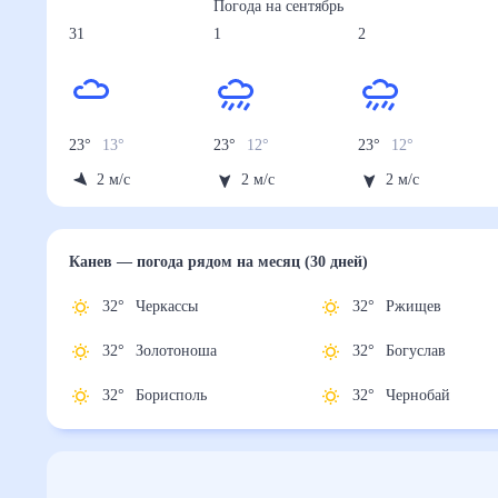
Погода на
сентябрь
31
1
2
23
°
13
°
23
°
12
°
23
°
12
°
2
м/с
2
м/с
2
м/с
Канев
— погода рядом
на месяц (30 дней)
32
°
Черкассы
32
°
Ржищев
32
°
Золотоноша
32
°
Богуслав
32
°
Борисполь
32
°
Чернобай