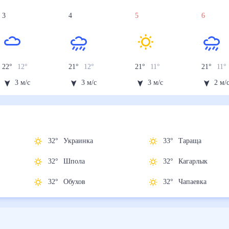
3
4
5
6
22
°
12
°
21
°
12
°
21
°
11
°
21
°
11
°
3
м/с
3
м/с
3
м/с
2
м/
32
°
Украинка
33
°
Тараща
32
°
Шпола
32
°
Кагарлык
32
°
Обухов
32
°
Чапаевка