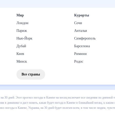
Мир
Курорты
Лондон
Сочи
Париж
Анталья
Нью-Йорк
Симферополь
Дубай
Барселона
Киев
Римини
Минск
Родос
Все страны
 погоды в Каневе на 30 дней. Этот прогноз погоды в Каневе на меся
и осадков т.д. Хорошая визуализация прогноза покажет все изменени
лижайший месяц, к каким изменениям нужно быть готовым и как прави
Украина, на 30 дней будет полезен всем, в том числе людям, чувств