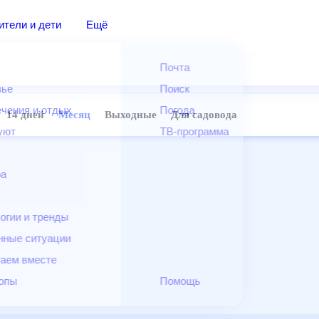
дители и дети
Ещё
Почта
овье
Поиск
лечения и отдых
Погода
ней
14 дней
Месяц
Выходные
Для садовода
и уют
ТВ-программа
т
ера
ологии и тренды
енные ситуации
егаем вместе
скопы
Помощь