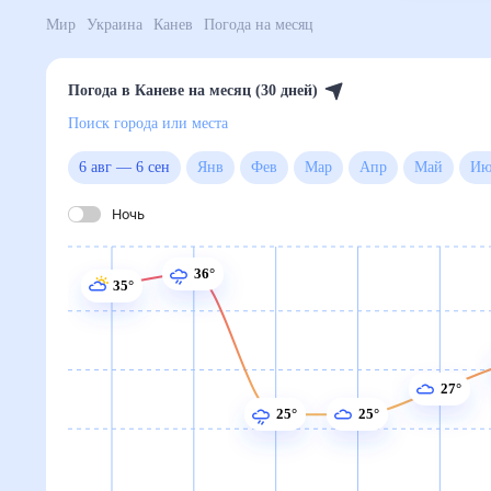
Мир
Украина
Канев
Погода на месяц
Погода в Каневе на месяц (30 дней)
Поиск города или места
6 авг
—
6 сен
Янв
Фев
Мар
Апр
Май
Ночь
36°
35°
27°
25°
25°