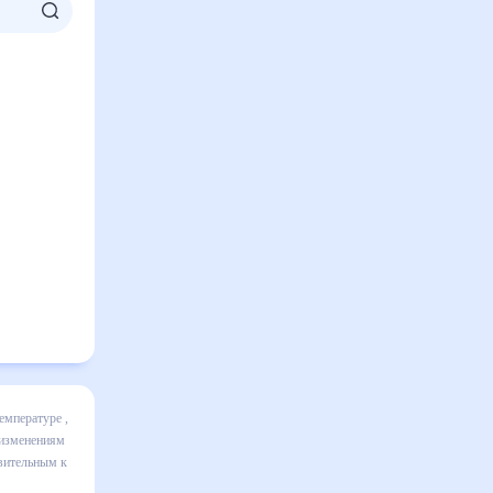
ц
я в
льно
ительным к