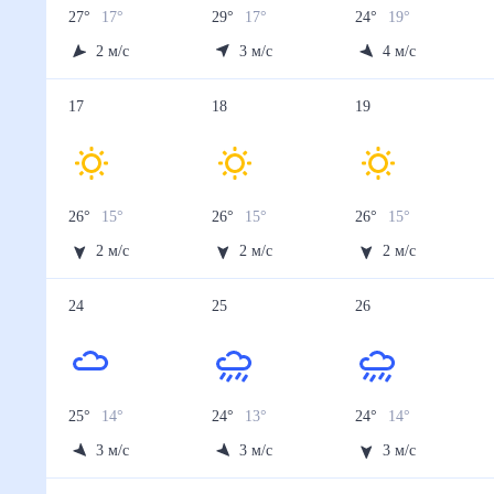
27
°
17
°
29
°
17
°
24
°
19
°
2
м/с
3
м/с
4
м/с
17
18
19
26
°
15
°
26
°
15
°
26
°
15
°
2
м/с
2
м/с
2
м/с
24
25
26
25
°
14
°
24
°
13
°
24
°
14
°
3
м/с
3
м/с
3
м/с