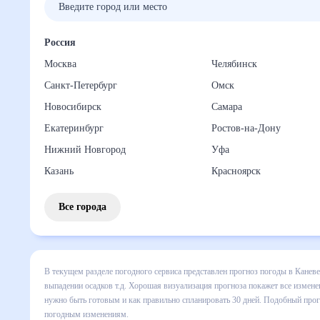
Россия
Москва
Челябинск
Санкт-Петербург
Омск
Новосибирск
Самара
Екатеринбург
Ростов-на-Дону
Нижний Новгород
Уфа
Казань
Красноярск
Все города
В текущем разделе погодного сервиса представлен прогноз
включает все сведения по дневной температуре , выпадени
динамике и даст понять, какая будет погода в Каневе в б
спланировать 30 дней. Подобный прогноз погоды в Каневе, 