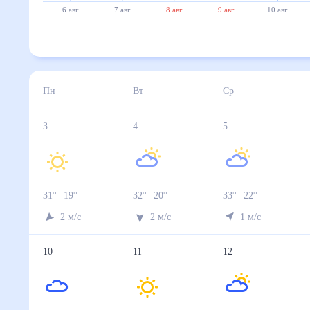
6 авг
7 авг
8 авг
9 авг
10 авг
Пн
Вт
Ср
3
4
5
31
°
19
°
32
°
20
°
33
°
22
°
2
м/с
2
м/с
1
м/с
10
11
12