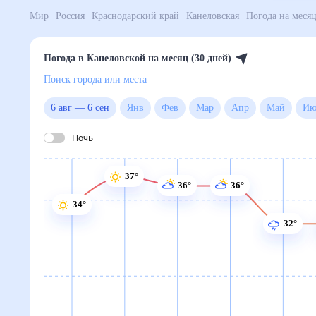
Мир
Россия
Краснодарский край
Канеловская
По
Погода в Канеловской на месяц (30 дней)
Поиск города или места
6 авг
—
6 сен
Янв
Фев
Мар
Апр
Май
Ночь
37°
36°
36°
34°
32°