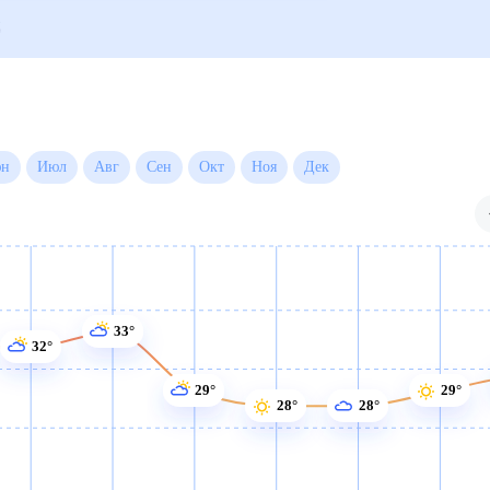
года на месяц
Июн
Июл
Авг
Сен
Окт
Ноя
Дек
33°
32°
29°
29°
28°
28°