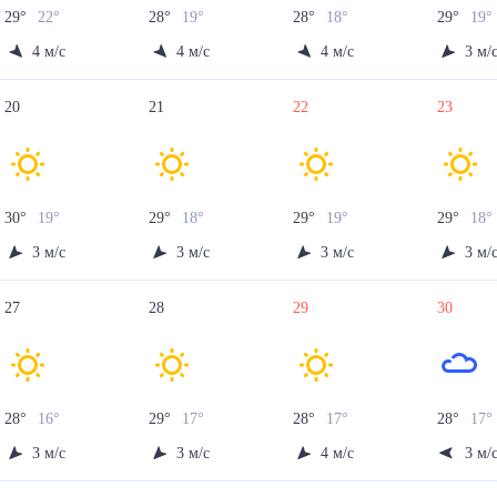
29
°
22
°
28
°
19
°
28
°
18
°
29
°
19
°
4
м/с
4
м/с
4
м/с
3
м/
20
21
22
23
30
°
19
°
29
°
18
°
29
°
19
°
29
°
18
°
3
м/с
3
м/с
3
м/с
3
м/
27
28
29
30
28
°
16
°
29
°
17
°
28
°
17
°
28
°
17
°
3
м/с
3
м/с
4
м/с
3
м/