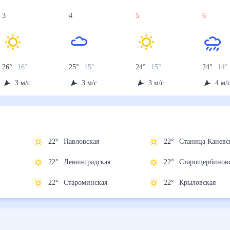
3
4
5
6
26
°
16
°
25
°
15
°
24
°
15
°
24
°
14
°
3
м/с
3
м/с
3
м/с
4
м/
22
°
Павловская
22
°
Станица Кане
22
°
Ленинградская
22
°
Старощербин
22
°
Староминская
22
°
Крыловская