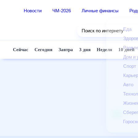
Новости
ЧМ-2026
Личные финансы
Ро
Еда
Поиск по интернету
Здор
Разв
Сейчас
Сегодня
Завтра
3 дня
Неделя
10 д
Дом 
Спор
Карь
Авто
Техн
Жизн
Сбер
Горо