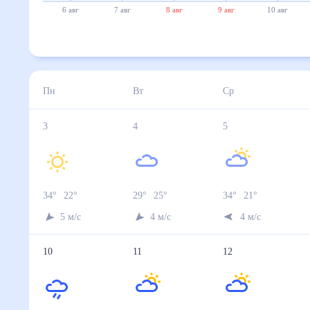
6 авг
7 авг
8 авг
9 авг
10 авг
Пн
Вт
Ср
3
4
5
34
°
22
°
29
°
25
°
34
°
21
°
5
м/с
4
м/с
4
м/с
10
11
12