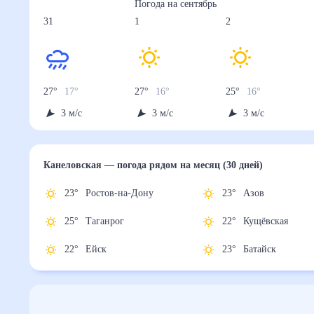
Погода на
сентябрь
31
1
2
27
°
17
°
27
°
16
°
25
°
16
°
3
м/с
3
м/с
3
м/с
Канеловская
— погода рядом
на месяц (30 дней)
23
°
Ростов-на-Дону
23
°
Азов
25
°
Таганрог
22
°
Кущёвская
22
°
Ейск
23
°
Батайск