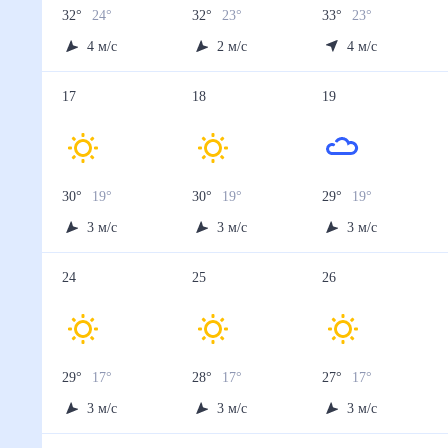
32
°
24
°
32
°
23
°
33
°
23
°
4
м/с
2
м/с
4
м/с
17
18
19
30
°
19
°
30
°
19
°
29
°
19
°
3
м/с
3
м/с
3
м/с
24
25
26
29
°
17
°
28
°
17
°
27
°
17
°
3
м/с
3
м/с
3
м/с