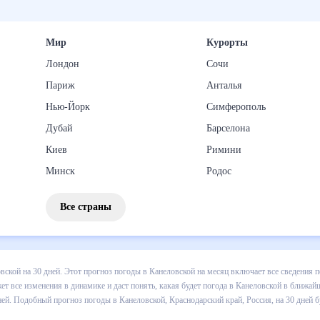
Мир
Курорты
Лондон
Сочи
Париж
Анталья
Нью-Йорк
Симферополь
Дубай
Барселона
Киев
Римини
Минск
Родос
Все страны
 погоды в Канеловской на 30 дней. Этот прогноз погоды в Канеловс
падении осадков т.д. Хорошая визуализация прогноза покажет все и
й в ближайший месяц, к каким изменениям нужно быть готовым и как 
кой, Краснодарский край, Россия, на 30 дней будет полезен всем, в