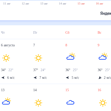
11 авг
12 авг
13 авг
14 авг
15 авг
16 авг
Чт
Пт
Сб
Вс
6
августа
7
8
9
34
°
22
°
37
°
24
°
36
°
25
°
36
°
25
6
м/с
7
м/с
5
м/с
2
м/
13
14
15
16