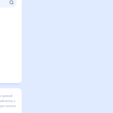
кой на
зменения в
правильно
 том числе