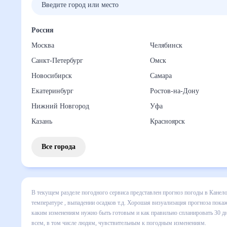
Россия
Москва
Челябинск
Санкт-Петербург
Омск
Новосибирск
Самара
Екатеринбург
Ростов-на-Дону
Нижний Новгород
Уфа
Казань
Красноярск
Все города
В текущем разделе погодного сервиса представлен прогноз
месяц включает все сведения по дневной температуре , вы
динамике и даст понять, какая будет погода в Канеловско
спланировать 30 дней. Подобный прогноз погоды в Канеловс