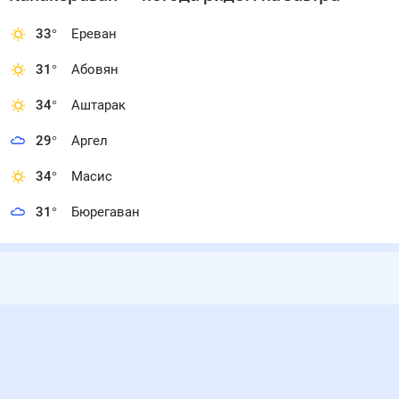
33
°
Ереван
31
°
Абовян
34
°
Аштарак
29
°
Аргел
34
°
Масис
31
°
Бюрегаван