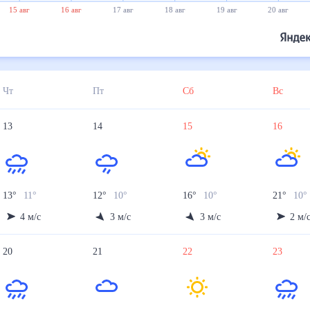
15 авг
16 авг
17 авг
18 авг
19 авг
20 авг
Чт
Пт
Сб
Вс
13
14
15
16
13
°
11
°
12
°
10
°
16
°
10
°
21
°
10
°
4
м/с
3
м/с
3
м/с
2
м/
20
21
22
23