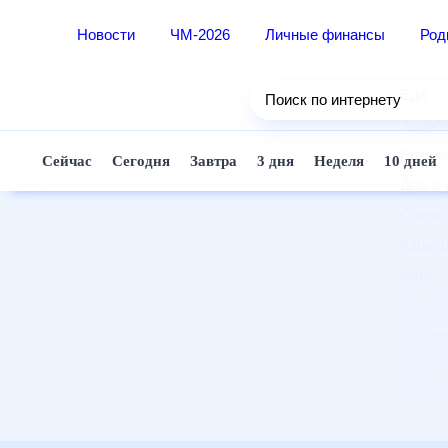
Новости
ЧМ-2026
Личные финансы
Ро
Еда
Поиск по интернету
Здор
Разв
Сейчас
Сегодня
Завтра
3 дня
Неделя
10 д
Дом 
Спор
Карь
Авто
Техн
Жизн
Сбер
Горо