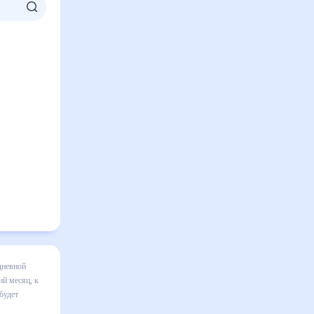
 на месяц
я в
равильно
в том