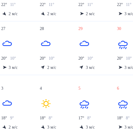
22
°
11
°
22
°
11
°
22
°
11
°
22
°
11
°
2
м/с
2
м/с
2
м/с
3
м/
27
28
29
30
20
°
10
°
20
°
10
°
20
°
10
°
20
°
10
°
3
м/с
2
м/с
3
м/с
3
м/
3
4
5
6
18
°
9
°
18
°
8
°
17
°
8
°
18
°
8
°
2
м/с
3
м/с
3
м/с
3
м/