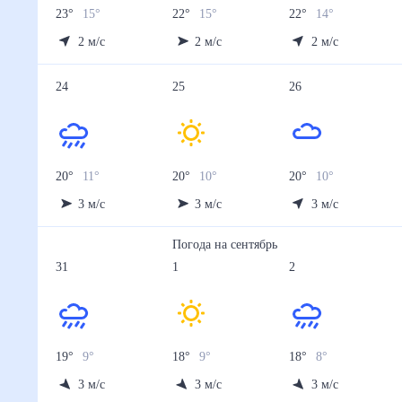
23
°
15
°
22
°
15
°
22
°
14
°
2
м/с
2
м/с
2
м/с
24
25
26
20
°
11
°
20
°
10
°
20
°
10
°
3
м/с
3
м/с
3
м/с
Погода на
сентябрь
31
1
2
19
°
9
°
18
°
9
°
18
°
8
°
3
м/с
3
м/с
3
м/с