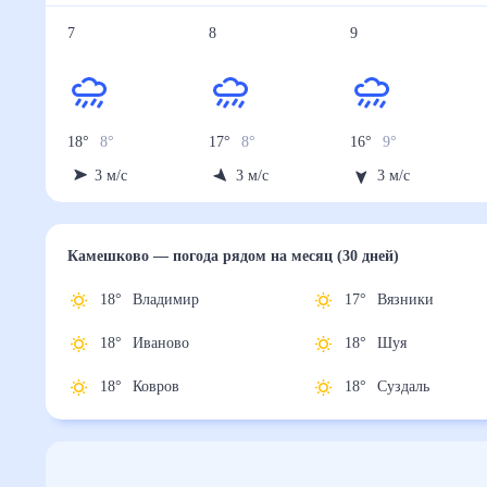
7
8
9
18
°
8
°
17
°
8
°
16
°
9
°
3
м/с
3
м/с
3
м/с
Камешково
— погода рядом
на месяц (30 дней)
18
°
Владимир
17
°
Вязники
18
°
Иваново
18
°
Шуя
18
°
Ковров
18
°
Суздаль