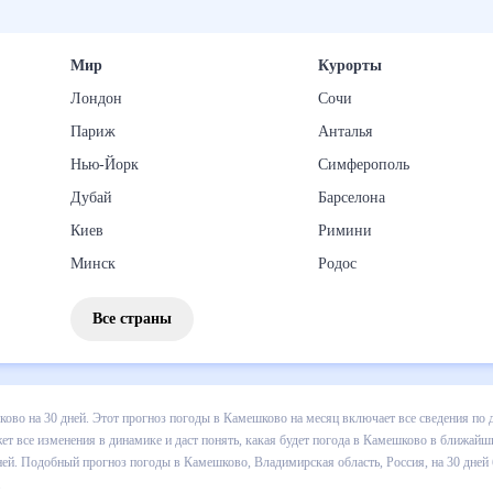
Мир
Курорты
Лондон
Сочи
Париж
Анталья
Нью-Йорк
Симферополь
Дубай
Барселона
Киев
Римини
Минск
Родос
Все страны
з погоды в Камешково на 30 дней. Этот прогноз погоды в Камешково
и осадков т.д. Хорошая визуализация прогноза покажет все изменени
в ближайший месяц, к каким изменениям нужно быть готовым и как п
во, Владимирская область, Россия, на 30 дней будет полезен всем, 