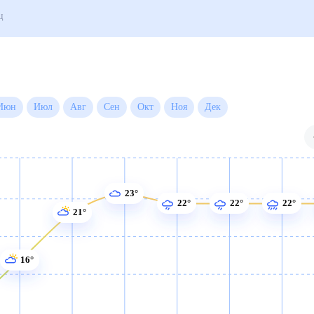
года на месяц
й
Июн
Июл
Авг
Сен
Окт
Ноя
Дек
23°
22°
22°
22°
21°
16°