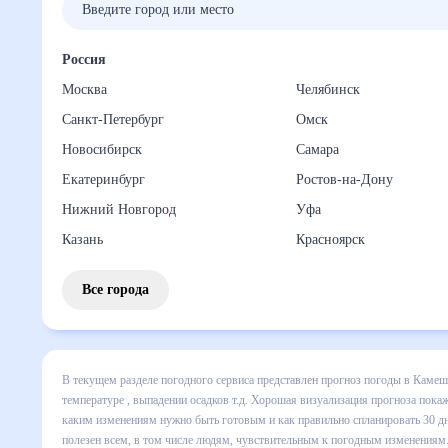
Россия
Москва
Челябинск
Санкт-Петербург
Омск
Новосибирск
Самара
Екатеринбург
Ростов-на-Дону
Нижний Новгород
Уфа
Казань
Красноярск
Все города
В текущем разделе погодного сервиса представлен прогно
включает все сведения по дневной температуре , выпадени
динамике и даст понять, какая будет погода в Камешково 
спланировать 30 дней. Подобный прогноз погоды в Камешко