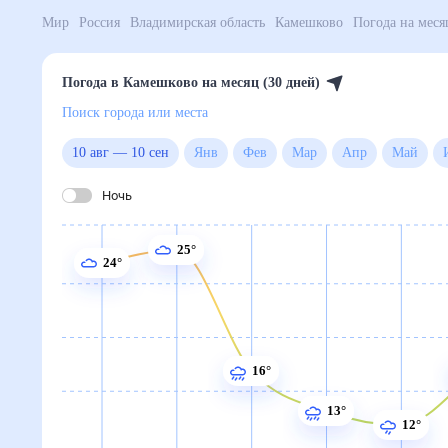
Мир
Россия
Владимирская область
Камешково
По
Погода в Камешково на месяц (30 дней)
Поиск города или места
10 авг
—
10 сен
Янв
Фев
Мар
Апр
Ма
Ночь
25°
24°
16°
13°
12°