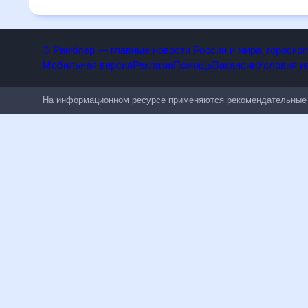
числе людям, чувствительным к погодным изменениям.
© Рамблер — главные новости России и мира, гороск
Мобильная версия
Реклама
Помощь
Вакансии
Условия
На информационном ресурсе применяются рекомендательн