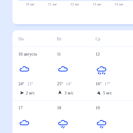
10 авг
11 авг
12 авг
13 авг
14 авг
Пн
Вт
Ср
10
августа
11
12
24
°
12
°
25
°
14
°
16
°
17
°
2
м/с
3
м/с
5
м/с
17
18
19