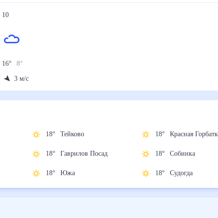
10
16
°
8
°
3
м/с
18
°
Тейково
18
°
Красная Горб
18
°
Гаврилов Посад
18
°
Собинка
18
°
Южа
18
°
Судогда