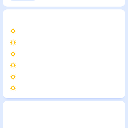
Выходные
Для садовода
Каменоломни
— погода рядом
на месяц (30 дней)
33
°
Ростов-на-Дону
31
°
Шахты
32
°
Новочеркасск
32
°
Каменск-Шахтинский
31
°
Гуково
32
°
Белая Калитва
Погода по городам