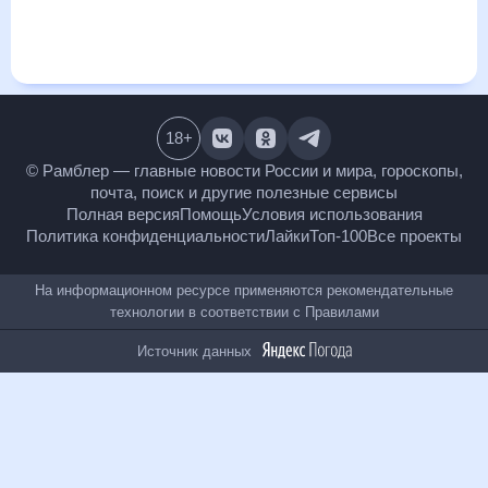
и даст понять, какая будет погода в Каменоломнях в
ближайший месяц, к каким изменениям нужно быть
готовым и как правильно спланировать 30 дней. Подобный
прогноз погоды в Каменоломнях, Ростовская область,
Россия, на 30 дней будет полезен всем, в том числе людям,
чувствительным к погодным изменениям.
18
+
© Рамблер — главные новости России и мира,
гороскопы, почта, поиск и другие полезные сервисы
Полная версия
Помощь
Условия использования
Политика конфиденциальности
Лайки
Топ-100
Все проекты
На информационном ресурсе применяются
рекомендательные технологии в соответствии с
Правилами
Источник данных