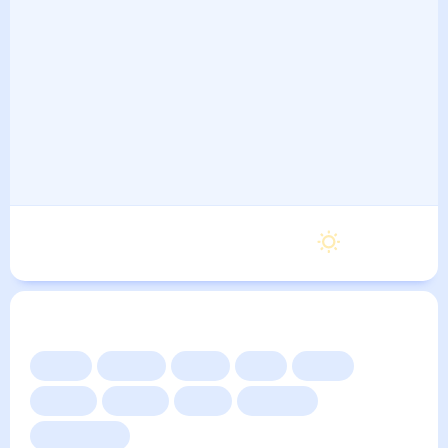
Воскресенье
23
°
12
°
6 Сентября
Другие прогнозы
Сейчас
Сегодня
Завтра
3 дня
Неделя
10 дней
14 дней
Месяц