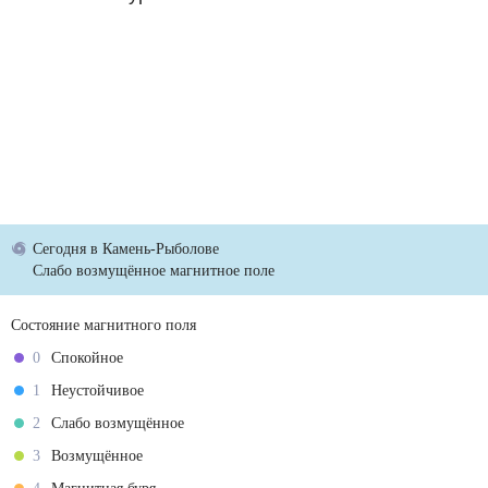
Сегодня
в Камень-Рыболове
Слабо возмущённое магнитное поле
Состояние магнитного поля
0
Спокойное
1
Неустойчивое
2
Слабо возмущённое
3
Возмущённое