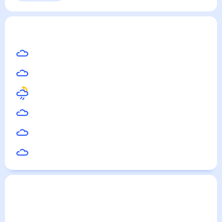
Выходные
Для садовода
Калуга
— погода рядом
на месяц (30 дней)
19
°
Обнинск
20
°
Протвино
20
°
Малоярославец
20
°
Алексин
20
°
Балабаново
20
°
Суворов
Погода по городам