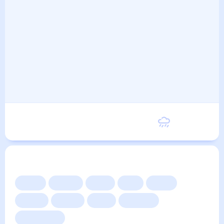
Понедельник
18
°
8
°
7 Сентября
Другие прогнозы
Сейчас
Сегодня
Завтра
3 дня
Неделя
10 дней
14 дней
Месяц