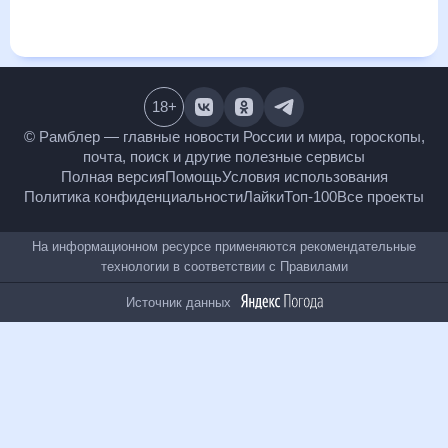
и даст понять, какая будет погода в Калуге в ближайший
месяц, к каким изменениям нужно быть готовым и как
правильно спланировать 30 дней. Подобный прогноз
погоды в Калуге, Калужская область, Россия, на 30 дней
будет полезен всем, в том числе людям, чувствительным к
погодным изменениям.
18
+
© Рамблер — главные новости России и мира,
гороскопы, почта, поиск и другие полезные сервисы
Полная версия
Помощь
Условия использования
Политика конфиденциальности
Лайки
Топ-100
Все проекты
На информационном ресурсе применяются
рекомендательные технологии в соответствии с
Правилами
Источник данных