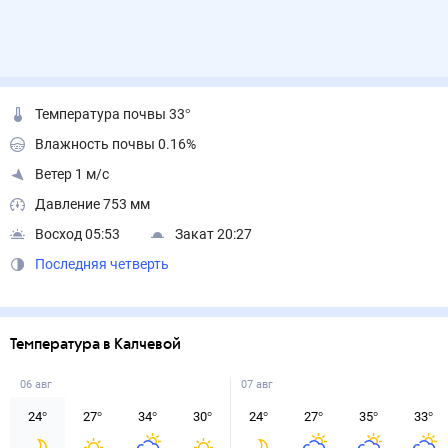
Температура почвы 33°
Влажность почвы 0.16%
Ветер 1 м/с
Давление 753 мм
Восход 05:53
Закат 20:27
Последняя четверть
Температура в Калчевой
06 авг
07 авг
24
°
27
°
34
°
30
°
24
°
27
°
35
°
33
°