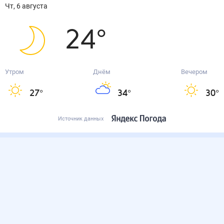
чт, 6 августа
24
°
Утром
Днём
Вечером
27
°
34
°
30
°
Источник данных