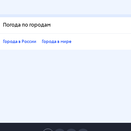
Погода по городам
Города в России
Города в мире