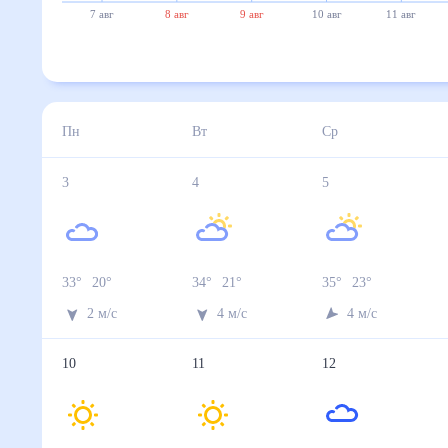
7 авг
8 авг
9 авг
10 авг
11 авг
12 авг
3 авг
4 авг
5 авг
6 авг
7 авг
Температура ночью, °C
20
21
23
24
24
Температура днём, °C
33
34
35
35
33
Влажность, %
28
26
27
29
42
Давление, мм
757
757
757
756
753
Ветер, м/с
2
4
4
4
4
Осадки, мм
0
0
0
0
0
8 авг
9 авг
10 авг
11 авг
12 авг
Температура ночью, °C
25
22
19
19
21
Температура днём, °C
30
29
30
33
31
Влажность, %
53
36
31
24
42
Давление, мм
755
759
759
759
762
Ветер, м/с
8
7
3
2
5
Осадки, мм
0.6
0
0
0
0