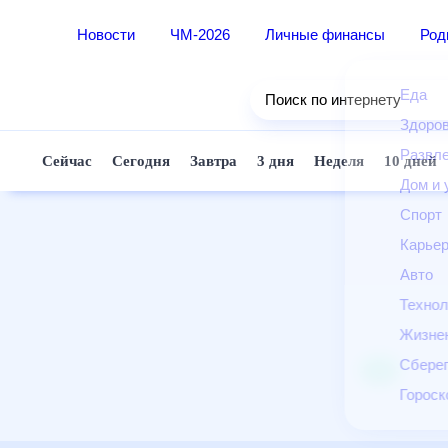
Новости
ЧМ-2026
Личные финансы
Родители и дети
Ещё
Еда
Здоровье
Развлечения и отдых
Дом и уют
Спорт
Карьера
Авто
Технологии и тренды
Жизненные ситуации
Сберегаем вместе
Гороскопы
Почта
Поиск
Погода
ТВ-программа
Помощь