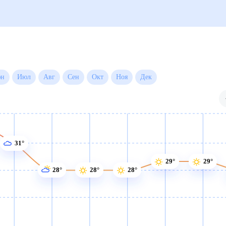
ые
Для садовода
дней)
29°
29°
28°
28°
28°
28°