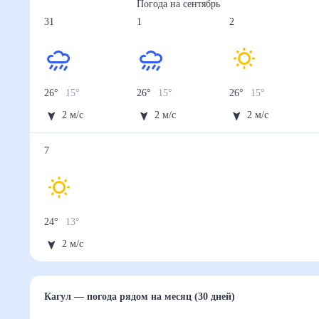
Осадки, мм
1.2
1.6
0.6
1.9
2.3
28 авг
29 авг
30 авг
31 авг
1 сен
Температура ночью, °C
16
15
15
15
15
Температура днём, °C
28
27
26
26
26
Влажность, %
61
62
63
61
63
Давление, мм
752
752
752
752
751
Ветер, м/с
2
2
2
2
2
Осадки, мм
0.6
1.9
1.6
2.2
1.5
2 сен
3 сен
4 сен
5 сен
6 сен
Температура ночью, °C
15
15
14
14
13
Температура днём, °C
26
25
24
25
23
Влажность, %
61
61
61
62
63
Давление, мм
752
753
753
753
753
Ветер, м/с
2
2
2
3
3
Осадки, мм
1.5
1.1
0.9
2
3.7
7 сен
Температура ночью, °C
13
Температура днём, °C
24
Влажность, %
62
Давление, мм
753