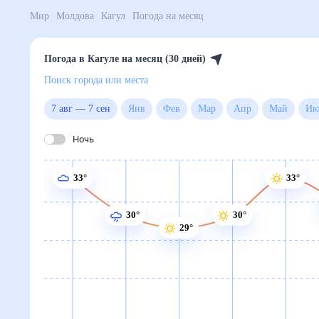
Поиск по интернету
Сейчас
Сегодня
Завтра
3 дня
Неделя
10 дней
14 дней
Месяц
Выходн
Мир
Молдова
Кагул
Погода на месяц
Погода в Кагуле на месяц (30 
Поиск города или места
7 авг
—
7 сен
янв
фев
мар
апр
май
июн
июл
авг
сен
окт
ноя
дек
Ночь
33°
33°
31°
30°
30°
29°