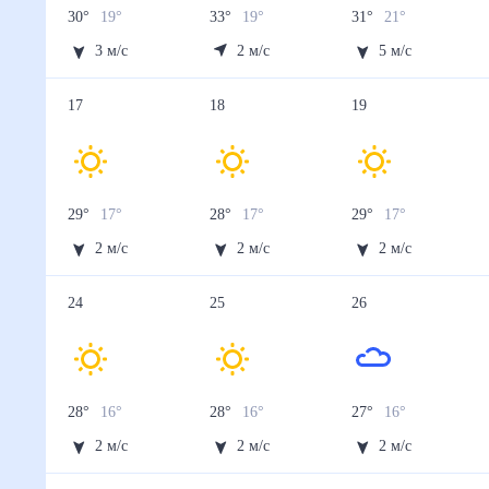
13 авг
14 авг
15 авг
16 авг
17 авг
Температура ночью, °C
21
19
18
18
17
Температура днём, °C
28
28
28
29
29
Влажность, %
26
27
29
32
60
Давление, мм
765
764
761
759
751
Ветер, м/с
3
3
3
2
2
Осадки, мм
0
0
0
0
1.5
18 авг
19 авг
20 авг
21 авг
22 авг
Температура ночью, °C
17
17
17
17
17
Температура днём, °C
28
29
29
30
29
Влажность, %
57
57
57
56
61
Давление, мм
752
752
752
752
752
Ветер, м/с
2
2
2
2
2
Осадки, мм
1.1
0.5
0.9
0.9
2.5
23 авг
24 авг
25 авг
26 авг
27 авг
Температура ночью, °C
17
16
16
16
16
Температура днём, °C
28
28
28
27
27
Влажность, %
62
60
57
61
62
Давление, мм
752
752
752
752
751
Ветер, м/с
2
2
2
2
2