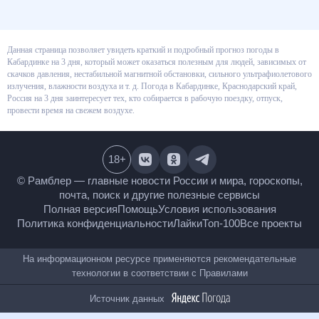
Данная страница позволяет увидеть краткий и подробный прогноз
погоды в Кабардинке на 3 дня, который может оказаться полезным для
людей, зависимых от скачков давления, нестабильной магнитной
обстановки, сильного ультрафиолетового излучения, влажности воздуха
и т. д. Погода в Кабардинке, Краснодарский край, Россия на 3 дня
заинтересует тех, кто собирается в рабочую поездку, отпуск, провести
время на свежем воздухе.
18
+
© Рамблер — главные новости России и мира,
гороскопы, почта, поиск и другие полезные сервисы
Полная версия
Помощь
Условия использования
Политика конфиденциальности
Лайки
Топ-100
Все проекты
На информационном ресурсе применяются
рекомендательные технологии в соответствии с
Правилами