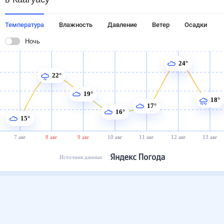
Температура
Влажность
Давление
Ветер
Осадки
Ночь
24°
22°
19°
18°
17°
16°
15°
7 авг
8 авг
9 авг
10 авг
11 авг
12 авг
13 авг
Источник данных