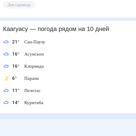
Для садовода
Каагуасу
— погода рядом
на 10 дней
21
°
Сан-Паулу
16
°
Асунсьон
16
°
Клоринда
6
°
Парана
11
°
Пелотас
14
°
Куритиба