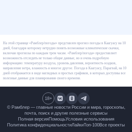
На этой странице «Рамблер/погоды» представлен прогноз погоды в
Каагуасу на 10 дней, благодаря которому нетрудно понять возможные
климатические скачки, включая прогнозы по каждым трем часам.
«Рамблер/погода» предоставляет возможность отследить не только
общие данные, но и очень подробную информацию: температуру воздуха,
уровень давления, вероятность осадков, направление ветра, влажность и
многое другое. Погода в Каагуасу, Парагвай, на 10 дней отображается в
виде наглядных и простых графиков, в которых доступны все полезные
данные для планирования своего времени.
18
+
© Рамблер — главные новости России и мира,
гороскопы, почта, поиск и другие полезные сервисы
Полная версия
Помощь
Условия использования
Политика конфиденциальности
Лайки
Топ-100