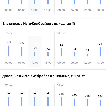
00:00
06:00
12:00
18:00
00:00
06:00
12:00
18:00
Влажность в Исте-Килбрайде в выходные, %
07 авг
08 авг
88
86
84
82
73
72
72
68
00:00
06:00
12:00
18:00
00:00
06:00
12:00
18:00
Давление в Исте-Килбрайде в выходные, мм рт. ст.
07 авг
08 авг
749
749
749
749
748
746
745
744