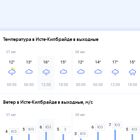
Температура в Исте-Килбрайде в выходные
07 авг
08 авг
12
°
13
°
16
°
15
°
12
°
14
°
17
°
15
°
00:00
06:00
12:00
18:00
00:00
06:00
12:00
18:00
Ветер в Исте-Килбрайде в выходные, м/с
07 авг
08 авг
7
ЮЗ
6
6
ЮЗ
ЮЗ
5
5
5
ЮЗ
З
ЮЗ
4
ЮЗ
3
ЮЗ