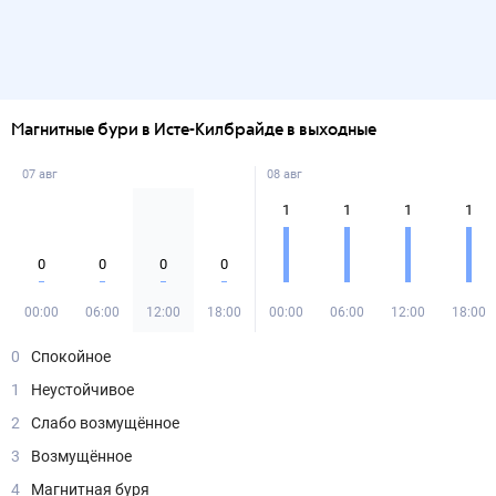
Магнитные бури в Исте-Килбрайде в выходные
07 авг
08 авг
1
1
1
1
0
0
0
0
00:00
06:00
12:00
18:00
00:00
06:00
12:00
18:00
0
Спокойное
1
Неустойчивое
2
Слабо возмущённое
3
Возмущённое
4
Магнитная буря