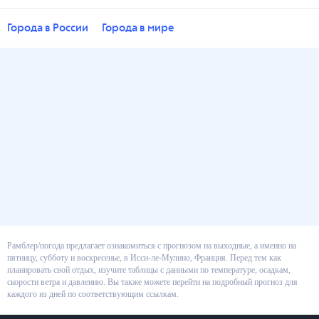
Города в России
Города в мире
Рамблер/погода предлагает ознакомиться с прогнозом на выходные, а
именно на пятницу, субботу и воскресенье, в Исси-ле-Мулино, Франция.
Перед тем как планировать свой отдых, изучите таблицы с данными по
температуре, осадкам, скорости ветра и давлению. Вы также можете
перейти на подробный прогноз для каждого из дней по соответствующим
ссылкам.