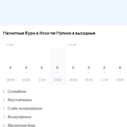
Магнитные бури в Исси-ле-Мулино в выходные
14 авг
15 авг
0
0
0
0
0
0
0
0
00:00
06:00
12:00
18:00
00:00
06:00
12:00
18:00
0
Спокойное
1
Неустойчивое
2
Слабо возмущённое
3
Возмущённое
4
Магнитная буря