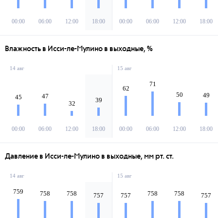
00:00
06:00
12:00
18:00
00:00
06:00
12:00
18:00
Влажность в Исси-ле-Мулино в выходные, %
14 авг
15 авг
71
62
50
49
47
45
39
32
00:00
06:00
12:00
18:00
00:00
06:00
12:00
18:00
Давление в Исси-ле-Мулино в выходные, мм рт. ст.
14 авг
15 авг
759
758
758
758
758
757
757
757