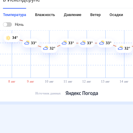
Температура
Влажность
Давление
Ветер
Осадки
Ночь
34°
33°
33°
33°
33°
32°
32°
8 авг
9 авг
10 авг
11 авг
12 авг
13 авг
14 авг
Источник данных