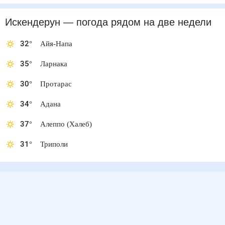
Искендерун
— погода рядом
на две недели
32
°
Айя-Напа
35
°
Ларнака
30
°
Протарас
34
°
Адана
37
°
Алеппо (Халеб)
31
°
Триполи