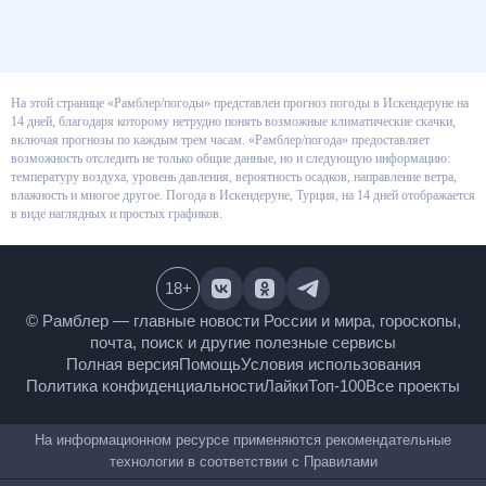
На этой странице «Рамблер/погоды» представлен прогноз погоды в
Искендеруне на 14 дней, благодаря которому нетрудно понять
возможные климатические скачки, включая прогнозы по каждым трем
часам. «Рамблер/погода» предоставляет возможность отследить не
только общие данные, но и следующую информацию: температуру
воздуха, уровень давления, вероятность осадков, направление ветра,
влажность и многое другое. Погода в Искендеруне, Турция, на 14 дней
отображается в виде наглядных и простых графиков.
18
+
© Рамблер — главные новости России и мира,
гороскопы, почта, поиск и другие полезные сервисы
Полная версия
Помощь
Условия использования
Политика конфиденциальности
Лайки
Топ-100
Все проекты
На информационном ресурсе применяются