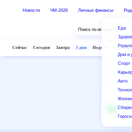
Новости
ЧМ-2026
Личные финансы
Ро
Еда
Поиск по интернету
Здор
Разв
Сейчас
Сегодня
Завтра
3 дня
Неделя
10 д
Дом 
Спор
Карь
Авто
Техн
Жизн
Сбер
Горо