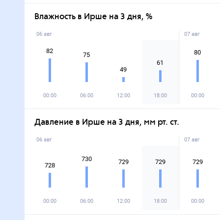
Влажность в Ирше на 3 дня, %
06 авг
07 авг
82
80
75
61
49
00:00
06:00
12:00
18:00
00:00
Давление в Ирше на 3 дня, мм рт. ст.
06 авг
07 авг
730
729
729
729
728
00:00
06:00
12:00
18:00
00:00