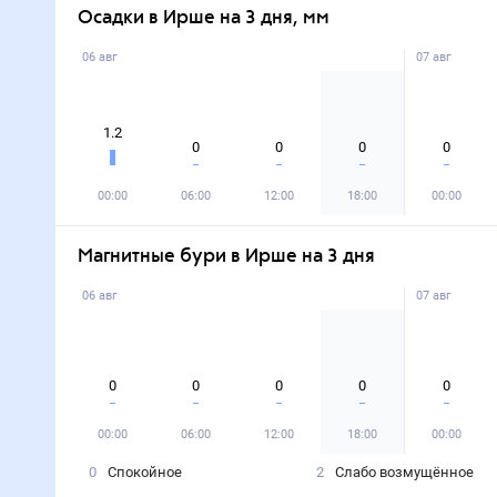
Осадки в Ирше на 3 дня, мм
06 авг
07 авг
1.2
0
0
0
0
00:00
06:00
12:00
18:00
00:00
Магнитные бури в Ирше на 3 дня
06 авг
07 авг
0
0
0
0
0
00:00
06:00
12:00
18:00
00:00
0
Спокойное
2
Слабо возмущённое