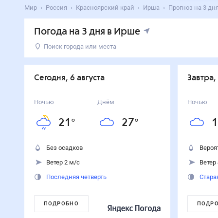
Мир
Россия
Красноярский край
Ирша
Прогноз на 3 дн
Погода на 3 дня в Ирше
Поиск города или места
День
Температура
Осадки
Ветер
Сегодня
27
°
21
°
0
%
2
м/с
Сегодня, 6 августа
Завтра,
6
августа
Завтра
23
°
19
°
90
%
4
м/с
Ночью
Днём
Ночью
7
августа
21
°
27
°
1
Суббота
22
°
16
°
90
%
3
м/с
8
августа
Без осадков
Вероя
Ветер 2 м/с
Ветер 
Последняя четверть
Стара
ПОДРОБНО
ПОДР