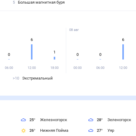
5
Большая магнитная буря
08 авг
6
6
1
0
0
0
06:00
12:00
18:00
00:00
06:00
12:00
>10
Экстремальный
25
°
Железногорск
28
°
Зеленогорск
26
°
Нижняя Пойма
27
°
Уяр