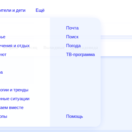
дители и дети
Ещё
Почта
овье
Поиск
лечения и отдых
Погода
ней
14 дней
Месяц
Выходные
Для садовода
и уют
ТВ-программа
т
ера
ологии и тренды
енные ситуации
егаем вместе
скопы
Помощь