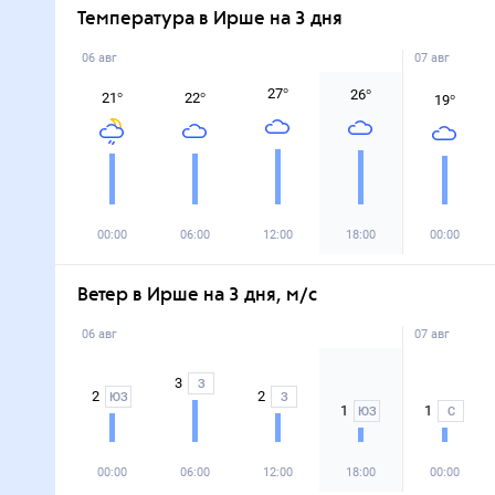
Температура в Ирше на 3 дня
06 авг
07 авг
27
°
26
°
21
°
22
°
19
°
00:00
06:00
12:00
18:00
00:00
Ветер в Ирше на 3 дня, м/с
06 авг
07 авг
3
З
2
2
ЮЗ
З
1
1
ЮЗ
С
00:00
06:00
12:00
18:00
00:00