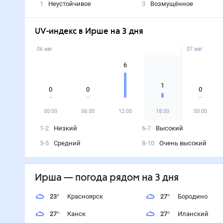
1
Неустойчивое
3
Возмущённое
UV-индекс в Ирше на 3 дня
06 авг
07 авг
6
1
0
0
0
00:00
06:00
12:00
18:00
00:00
1-2
Низкий
6-7
Высокий
3-5
Средний
8-10
Очень высокий
Ирша
— погода рядом
на 3 дня
23
°
Красноярск
27
°
Бородино
27
°
Канск
27
°
Иланский