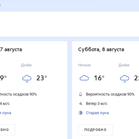
я
 7 августа
суббота, 8 августа
Днём
Ночью
Днём
9
°
23
°
16
°
2
тность осадков
90
%
Вероятность осадков
90
%
4 м/с
Ветер 3 м/с
я луна
Старая луна
ОБНО
ПОДРОБНО