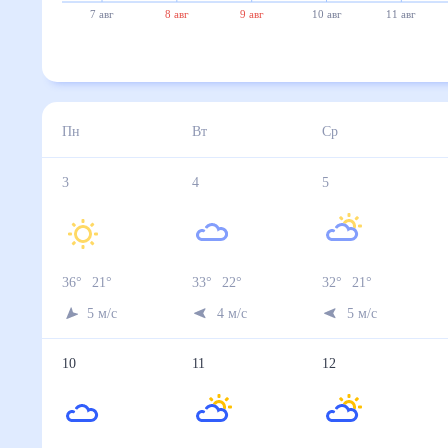
7 авг
8 авг
9 авг
10 авг
11 авг
Пн
Вт
Ср
3
4
5
36
°
21
°
33
°
22
°
32
°
21
°
5
м/с
4
м/с
5
м/с
10
11
12