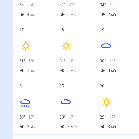
33
°
24
°
31
°
22
°
34
°
22
°
4
м/с
2
м/с
2
м/с
17
18
19
31
°
18
°
31
°
18
°
30
°
18
°
3
м/с
3
м/с
3
м/с
24
25
26
30
°
17
°
29
°
17
°
29
°
17
°
3
м/с
3
м/с
3
м/с