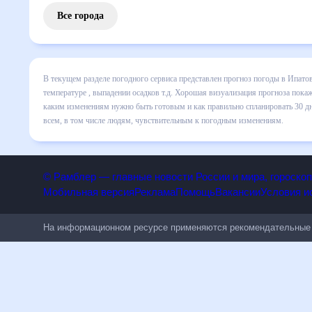
Все города
В текущем разделе погодного сервиса представлен прогноз
включает все сведения по дневной температуре , выпадени
динамике и даст понять, какая будет погода в Ипатово в 
спланировать 30 дней. Подобный прогноз погоды в Ипатово,
людям, чувствительным к погодным изменениям.
© Рамблер — главные новости России и мира, гороск
Мобильная версия
Реклама
Помощь
Вакансии
Условия
На информационном ресурсе применяются рекомендательн