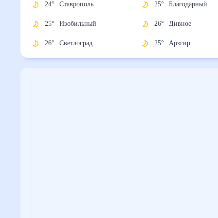
24
°
Ставрополь
25
°
Благодарны
25
°
Изобильный
26
°
Дивное
26
°
Светлоград
25
°
Арзгир