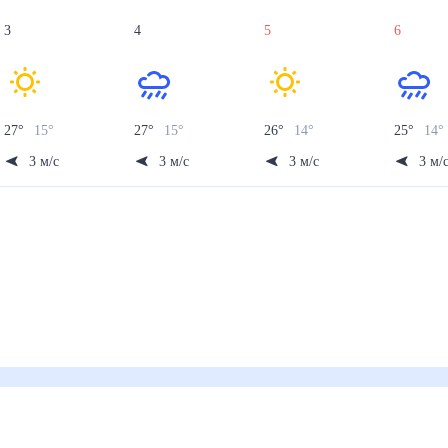
3
4
5
6
27
°
15
°
27
°
15
°
26
°
14
°
25
°
14
°
3
м/с
3
м/с
3
м/с
3
м/