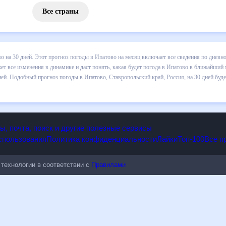
Все страны
 погоды в Ипатово на 30 дней. Этот прогноз погоды в Ипатово на ме
и осадков т.д. Хорошая визуализация прогноза покажет все изменени
ближайший месяц, к каким изменениям нужно быть готовым и как прав
 Ставропольский край, Россия, на 30 дней будет полезен всем, в том
опы, почта, поиск и другие полезные сервисы
 использования
Политика конфиденциальности
Лайки
Топ-100
ые технологии в соответствии с
Правилами