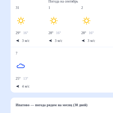
Погода на
сентябрь
31
1
2
29
°
16
°
28
°
16
°
28
°
16
°
3
м/с
3
м/с
3
м/с
7
25
°
13
°
4
м/с
Ипатово
— погода рядом
на месяц (30 дней)