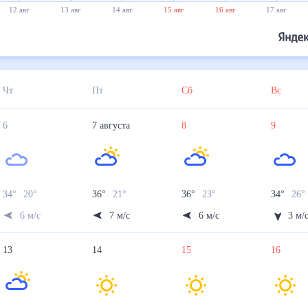
12 авг
13 авг
14 авг
15 авг
16 авг
17 авг
Чт
Пт
Сб
Вс
6
7
августа
8
9
34
°
20
°
36
°
21
°
36
°
23
°
34
°
26
6
м/с
7
м/с
6
м/с
3
м/
13
14
15
16