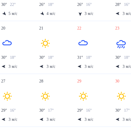
30
°
22
°
26
°
18
°
26
°
16
°
28
°
16
°
5
м/с
4
м/с
3
м/с
3
м/
20
21
22
23
30
°
18
°
30
°
18
°
31
°
18
°
30
°
18
°
3
м/с
3
м/с
3
м/с
3
м/
27
28
29
30
29
°
16
°
30
°
17
°
29
°
16
°
30
°
17
°
3
м/с
3
м/с
3
м/с
3
м/