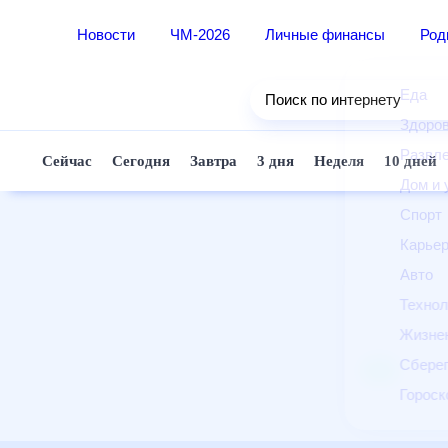
Новости
ЧМ-2026
Личные финансы
Ро
Еда
Поиск по интернету
Здор
Разв
Сейчас
Сегодня
Завтра
3 дня
Неделя
10 д
Дом 
Спор
Карь
Авто
Техн
Жизн
Сбер
Горо