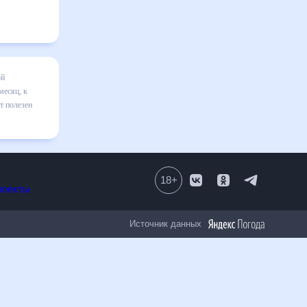
сяц
я в
ильно
 числе
18
+
Все проекты
Источник данных