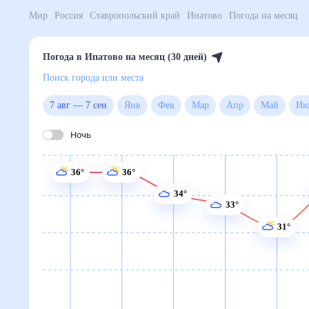
Мир
Россия
Ставропольский край
Ипатово
Погода
Погода в Ипатово на месяц (30 дней)
Поиск города или места
7 авг
—
7 сен
Янв
Фев
Мар
Апр
Май
Ночь
36°
36°
34°
33°
31°