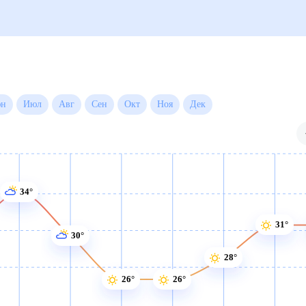
 на месяц
Июн
Июл
Авг
Сен
Окт
Ноя
Дек
34°
31°
30°
28°
26°
26°