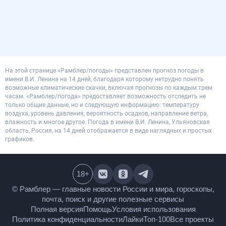
На этой странице «Рамблер/погоды» представлен прогноз погоды в
имени В.И. Ленина на 14 дней, благодаря которому нетрудно понять
возможные климатические скачки, включая прогнозы по каждым трем
часам. «Рамблер/погода» предоставляет возможность отследить не
только общие данные, но и следующую информацию: температуру
воздуха, уровень давления, вероятность осадков, направление ветра,
влажность и многое другое. Погода в имени В.И. Ленина, Ульяновская
область, Россия, на 14 дней отображается в виде наглядных и простых
графиков.
18
+
© Рамблер — главные новости России и мира,
гороскопы, почта, поиск и другие полезные сервисы
Полная версия
Помощь
Условия использования
Политика конфиденциальности
Лайки
Топ-100