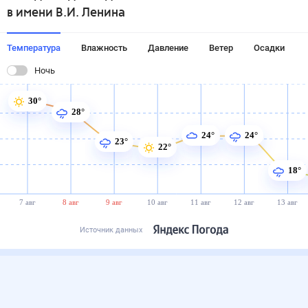
в имени В.И. Ленина
Температура
Влажность
Давление
Ветер
Осадки
Ночь
30°
28°
24°
24°
23°
22°
18°
7 авг
8 авг
9 авг
10 авг
11 авг
12 авг
13 авг
Источник данных