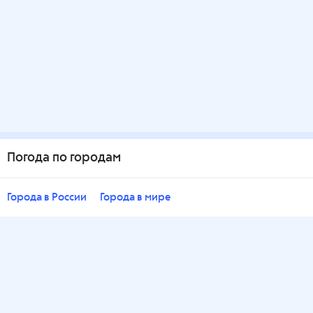
Погода по городам
Города в России
Города в мире