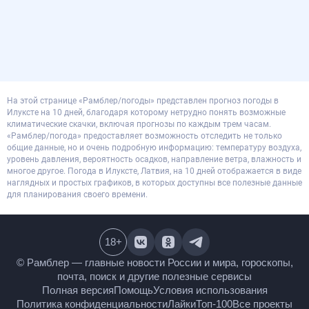
На этой странице «Рамблер/погоды» представлен прогноз погоды в
Илуксте на 10 дней, благодаря которому нетрудно понять возможные
климатические скачки, включая прогнозы по каждым трем часам.
«Рамблер/погода» предоставляет возможность отследить не только
общие данные, но и очень подробную информацию: температуру воздуха,
уровень давления, вероятность осадков, направление ветра, влажность и
многое другое. Погода в Илуксте, Латвия, на 10 дней отображается в виде
наглядных и простых графиков, в которых доступны все полезные данные
для планирования своего времени.
18
+
© Рамблер — главные новости России и мира,
гороскопы, почта, поиск и другие полезные сервисы
Полная версия
Помощь
Условия использования
Политика конфиденциальности
Лайки
Топ-100