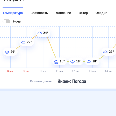
Температура
Влажность
Давление
Ветер
Осадки
Ночь
24°
22°
20°
20°
18°
18°
18°
8 авг
9 авг
10 авг
11 авг
12 авг
13 авг
14 авг
Источник данных